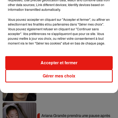
other data sources; Link different devices; Identify devices based on
information transmitted automatically.
Vous pouvez accepter en cliquant sur "Accepter et fermer", ou affiner en
sélectionnant les finalités et/ou partenaires dans "Gérer mes choix".
Musique
Vous pouvez également refuser en cliquant sur "Continuer sans
accepter". Vos préférences ne s'appliqueront que pour ce site. Vous
pouvez mettre à jour vos choix, ou retirer votre consentement à tout
moment via le lien "Gérer les cookies" situé en bas de chaque page.
Benny Blanco invite Selena Gomez et
Becky G sur son nouveau single
5 août 2026
Accepter et fermer
Gérer mes choix
Tiny Desk invite Charlie Puth pour une
live session solaire
4 août 2026
Ariana Grande prendra une pause après