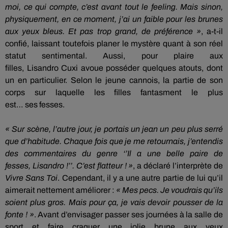
moi, ce qui compte, c’est avant tout le feeling.
Mais sinon,
physiquement, en ce moment, j’ai un faible pour les brunes
aux yeux bleus.
Et pas trop grand, de préférence »
, a-t-il
confié, laissant toutefois planer le mystère quant à son réel
statut sentimental.
Aussi, pour plaire aux
filles,
Lisandro
Cuxi
avoue posséder quelques atouts, dont
un en particulier.
Selon le jeune cannois, la partie de son
corps sur laquelle les filles fantasment le plus
est…
ses
fesses.
« Sur scène, l’autre jour, je portais un jean un peu plus serré
que d’habitude.
Chaque fois que je me retournais, j’entendis
des commentaires du genre ‘’Il a une belle paire de
fesses,
Lisandro
!
’’.
C’est flatteur !
»
,
a déclaré l’interprète de
Vivre Sans Toi
.
Cependant, il y a une autre partie de lui qu’il
aimerait nettement améliorer :
« Mes
pecs
.
Je voudrais qu’ils
soient plus gros.
Mais pour ça, je vais devoir pousser de la
fonte !
»
.
Avant d’envisager passer ses journées à la salle de
sport et faire craquer une jolie brune aux yeux