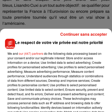
bleus,
Lisandro
Cuxi
a un tout autre objectif :
se qualifier pour
représenter la France à l’Eurovision ou encore prépare sa
toute première tournée qu’il veut être un vrai show à
l’américaine.
Continuer sans accepter
Le respect de votre vie privée est notre priorité
We and
our (447) partners
do the following data processing based on
your consent and/or our legitimate interest: Store and/or access
information on a device; Use limited data to select advertising; Create
profiles for personalised advertising; Use profiles to select personalised
advertising; Measure advertising performance; Measure content
performance; Understand audiences through statistics or combinations
of data from different sources; Develop and improve services; Create
profiles to personalise content; Use profiles to select personalised
content; Use limited data to select content; Ensure security, prevent and
detect fraud, and fix errors; Deliver and present advertising and content;
Save and communicate privacy choices. These technologies may
process personal data such as IP address and browsing data to offer
following functionalities: Identify devices based on information actively
requested; Use precise geolocation data; Match and combine data from