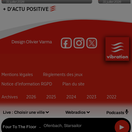
31 juillet 2026
31 juillet 2026
+ D'ACTU POSITIVE
Design
Olivier Varma
Mentions légales
Règlements des jeux
Notice d’information RGPD
Plan du site
Archives
2026
2025
2024
2023
2022
Live :
Choisir une ville
Webradios
Podcasts
Ofenbach, Starsailor
Four To The Floor
-