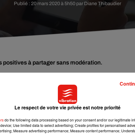
Publié : 20 mars 2020 à 5h50 par Diane Thibaudier
os positives à partager sans modération.
Contin
 : les librairies et les bibliothèques sont fermées, les livraisons
plein de lectures !
Le respect de votre vie privée est notre priorité
ant le confinement ! Bien sûr, il faut aimer les livres
er gratuitement. C’est le cas de
Cultura
par exemple avec des
ers
do the following data processing based on your consent and/or our legitimate int
 gratuitement sur
son site
.
device; Use limited data to select advertising; Create profiles for personalised adver
vertising; Measure advertising performance; Measure content performance; Unders
a bibliothèque numérique de
TV5Monde
. Et puis si vous préférez l