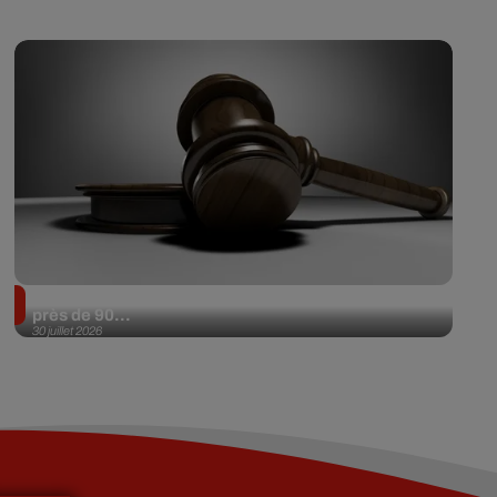
Il achète une veste 3 dollars en friperie et la revend
près de 90...
30 juillet 2026