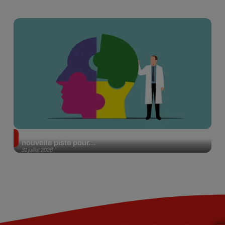
Alzheimer : des chercheurs japonais ouvrent une
nouvelle piste pour...
31 juillet 2026