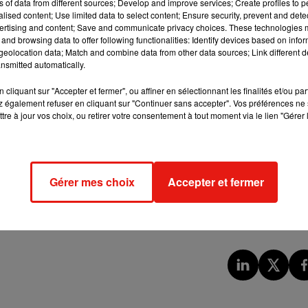
ns of data from different sources; Develop and improve services; Create profiles to 
lire gratuitement, dont
Boule et Bill
notamment.
alised content; Use limited data to select content; Ensure security, prevent and detect
ertising and content; Save and communicate privacy choices. These technologies
rte les formats epub ou .pdf ? Nous vous proposons de faire 
and browsing data to offer following functionalities: Identify devices based on infor
eolocation data; Match and combine data from other data sources; Link different de
mId9aSH
pic.twitter.com/agbSkehNcS
nsmitted automatically.
cliquant sur "Accepter et fermer", ou affiner en sélectionnant les finalités et/ou pa
 également refuser en cliquant sur "Continuer sans accepter". Vos préférences ne 
tre à jour vos choix, ou retirer votre consentement à tout moment via le lien "Gérer 
en mais ça n’occupe pas une journée entière !
Si vous avez envie 
s jeux de société en ligne !
eu de rôle avec toujours le même but : que le village triomphe
Gérer mes choix
Accepter et fermer
existe une version en ligne !
n ! Pour participer c’est simple, rendez-vous sur
loups-garous-en
emment.