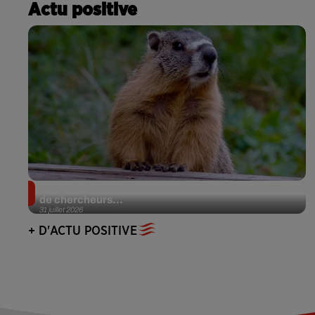
Actu positive
Des marmottes sur OnlyFans : la drôle d’initiative
de chercheurs...
31 juillet 2026
+ D'ACTU POSITIVE