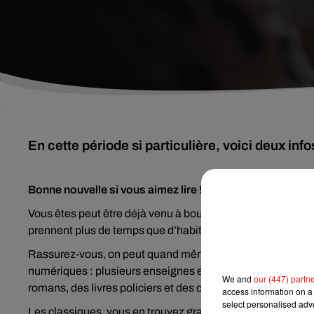
En cette période si particulière, voici deux inf
Bonne nouvelle si vous aimez lire !
Vous êtes peut être déjà venu à bout de votre stock de livres
prennent plus de temps que d’habitude. Difficile de faire le 
Rassurez-vous, on peut quand même trouver de quoi lire pend
numériques : plusieurs enseignes en proposent à télécharg
We and
our (447) partn
romans, des livres policiers et des classiques disponibles
access information on a 
select personalised ad
Les classiques, vous en trouvez gratuitement aussi sur l