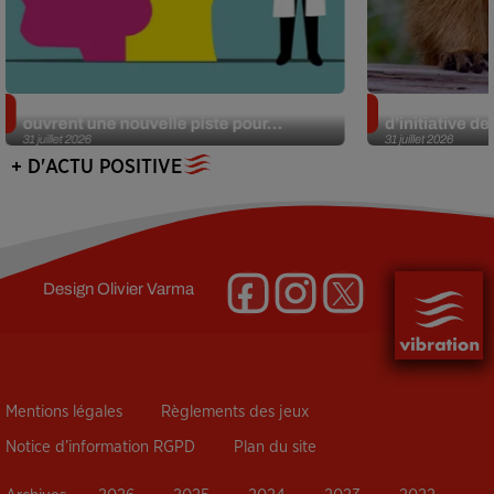
Alzheimer : des chercheurs japonais
Des marmottes
ouvrent une nouvelle piste pour...
d’initiative d
31 juillet 2026
31 juillet 2026
+ D'ACTU POSITIVE
Design
Olivier Varma
Mentions légales
Règlements des jeux
Notice d’information RGPD
Plan du site