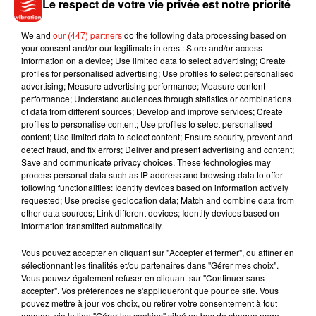
Malgré tout, la vidéo était encore en ligne vendredi soir. La
Le respect de votre vie privée est notre priorité
question se pose donc sur la modération du site qui, dans
ses conditions d’utilisation interdit tout bonnement la
We and
our (447) partners
do the following data processing based on
your consent and/or our legitimate interest: Store and/or access
publication de «contenus violents ou sanglants dont le but
information on a device; Use limited data to select advertising; Create
principal est de choquer, de susciter un intérêt malsain ou de
profiles for personalised advertising; Use profiles to select personalised
porter atteinte au respect d'autrui».
advertising; Measure advertising performance; Measure content
performance; Understand audiences through statistics or combinations
of data from different sources; Develop and improve services; Create
profiles to personalise content; Use profiles to select personalised
content; Use limited data to select content; Ensure security, prevent and
detect fraud, and fix errors; Deliver and present advertising and content;
Musique
Save and communicate privacy choices. These technologies may
process personal data such as IP address and browsing data to offer
following functionalities: Identify devices based on information actively
requested; Use precise geolocation data; Match and combine data from
Julien Lieb s’essaye à la vie de chatelain
other data sources; Link different devices; Identify devices based on
dans son nouveau clip
information transmitted automatically.
7 août 2026
Vous pouvez accepter en cliquant sur "Accepter et fermer", ou affiner en
sélectionnant les finalités et/ou partenaires dans "Gérer mes choix".
Vous pouvez également refuser en cliquant sur "Continuer sans
accepter". Vos préférences ne s'appliqueront que pour ce site. Vous
Madonna sort enfin le remix de « Love
pouvez mettre à jour vos choix, ou retirer votre consentement à tout
Sensation » avec Kylie Minogue
moment via le lien "Gérer les cookies" situé en bas de chaque page.