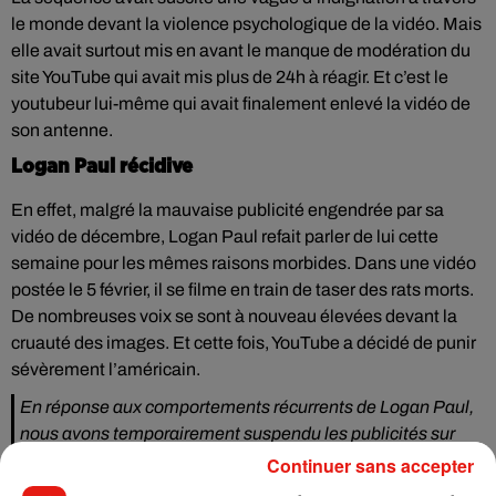
le monde devant la violence psychologique de la vidéo. Mais
elle avait surtout mis en avant le manque de modération du
site YouTube qui avait mis plus de 24h à réagir. Et c’est le
youtubeur lui-même qui avait finalement enlevé la vidéo de
son antenne.
Logan Paul récidive
En effet, malgré la mauvaise publicité engendrée par sa
vidéo de décembre, Logan Paul refait parler de lui cette
semaine pour les mêmes raisons morbides. Dans une vidéo
postée le 5 février, il se filme en train de taser des rats morts.
De nombreuses voix se sont à nouveau élevées devant la
cruauté des images. Et cette fois, YouTube a décidé de punir
sévèrement l’américain.
En réponse aux comportements récurrents de Logan Paul,
nous avons temporairement suspendu les publicités sur
ses chaînes.
Continuer sans accepter