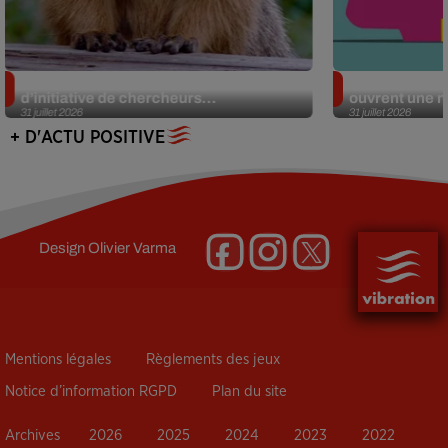
Des marmottes sur OnlyFans : la drôle
Alzheimer : d
d’initiative de chercheurs...
ouvrent une no
31 juillet 2026
31 juillet 2026
+ D'ACTU POSITIVE
Design
Olivier Varma
Mentions légales
Règlements des jeux
Notice d’information RGPD
Plan du site
Archives
2026
2025
2024
2023
2022