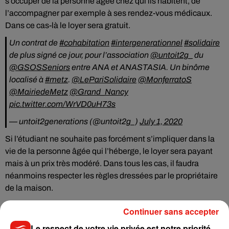
s’occuper de la personne âgée chez qui ils habitent, de
l’accompagner par exemple à ses rendez-vous médicaux.
Dans ce cas-là le loyer sera gratuit.
Un contrat de
#cohabitation
#intergenerationnel
#solidaire
de plus signé ce jour, pour l’association
@untoit2g_
du
@GSOSSeniors
entre ANA et ANASTASIA. Un binôme
localisé à
#metz
.
@LePariSolidaire
@MonferratoS
@MairiedeMetz
@Grand_Nancy
pic.twitter.com/WrVD0uH73s
— untoit2generations (@untoit2g_)
July 1, 2020
Si l’étudiant ne souhaite pas forcément s’impliquer dans la
vie de la personne âgée qui l’héberge, le loyer sera payant
mais à un prix très modéré. Dans tous les cas, il faudra
néanmoins respecter les règles dressées par le propriétaire
de la maison.
C’est une donnée à prendre en compte car l’étudiant ne
Continuer sans accepter
pourra pas par exemple organiser de grosses fêtes jusqu’à
Le respect de votre vie privée est notre priorité