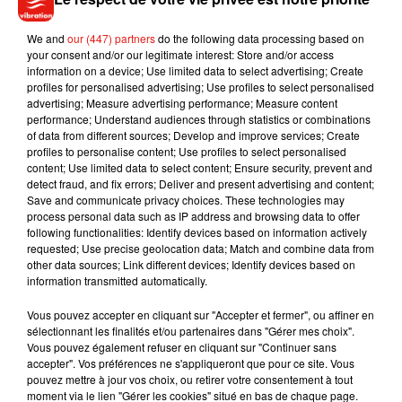
tard dans la nuit. Sauf si la personne qui l’héberge a donné
son aval.
We and
our (447) partners
do the following data processing based on
Si la solution du logement intergénérationnel vous intéresse,
your consent and/or our legitimate interest: Store and/or access
information on a device; Use limited data to select advertising; Create
vous pouvez vous renseigner auprès des associations
profiles for personalised advertising; Use profiles to select personalised
comme
ensemble2générations
ou
un toit 2 générations
.
advertising; Measure advertising performance; Measure content
performance; Understand audiences through statistics or combinations
of data from different sources; Develop and improve services; Create
profiles to personalise content; Use profiles to select personalised
content; Use limited data to select content; Ensure security, prevent and
Musique
detect fraud, and fix errors; Deliver and present advertising and content;
Save and communicate privacy choices. These technologies may
process personal data such as IP address and browsing data to offer
following functionalities: Identify devices based on information actively
requested; Use precise geolocation data; Match and combine data from
Benny Blanco invite Selena Gomez et
other data sources; Link different devices; Identify devices based on
Becky G sur son nouveau single
information transmitted automatically.
5 août 2026
Vous pouvez accepter en cliquant sur "Accepter et fermer", ou affiner en
sélectionnant les finalités et/ou partenaires dans "Gérer mes choix".
Vous pouvez également refuser en cliquant sur "Continuer sans
accepter". Vos préférences ne s'appliqueront que pour ce site. Vous
Tiny Desk invite Charlie Puth pour une
pouvez mettre à jour vos choix, ou retirer votre consentement à tout
live session solaire
moment via le lien "Gérer les cookies" situé en bas de chaque page.
4 août 2026