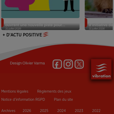
Alzheimer : des chercheurs japonais
Des marmottes
ouvrent une nouvelle piste pour...
d’initiative d
31 juillet 2026
31 juillet 2026
+ D'ACTU POSITIVE
Design
Olivier Varma
Mentions légales
Règlements des jeux
Notice d’information RGPD
Plan du site
Archives
2026
2025
2024
2023
2022