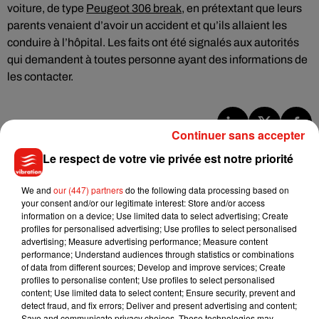
voiture, de type
Peugeot 306 break
, en prétextant que leurs
parents venaient d’avoir un accident et qu’ils allaient les
conduire à l’hôpital. Les faits ont été signalés aux autorités
qui demandent à toutes personne ayant des informations de
les contacter.
Continuer sans accepter
Musique
Le respect de votre vie privée est notre priorité
We and
our (447) partners
do the following data processing based on
Julien Lieb s’essaye à la vie de chatelain
your consent and/or our legitimate interest: Store and/or access
dans son nouveau clip
information on a device; Use limited data to select advertising; Create
7 août 2026
profiles for personalised advertising; Use profiles to select personalised
advertising; Measure advertising performance; Measure content
performance; Understand audiences through statistics or combinations
of data from different sources; Develop and improve services; Create
profiles to personalise content; Use profiles to select personalised
content; Use limited data to select content; Ensure security, prevent and
Madonna sort enfin le remix de « Love
detect fraud, and fix errors; Deliver and present advertising and content;
Sensation » avec Kylie Minogue
7 août 2026
Save and communicate privacy choices. These technologies may