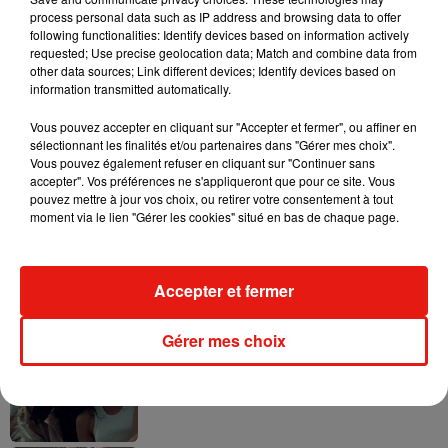
process personal data such as IP address and browsing data to offer
following functionalities: Identify devices based on information actively
requested; Use precise geolocation data; Match and combine data from
other data sources; Link different devices; Identify devices based on
information transmitted automatically.
Tayc et Didi B dévoilent le single le plus
dansant de l’année
Vous pouvez accepter en cliquant sur "Accepter et fermer", ou affiner en
7 août 2026
sélectionnant les finalités et/ou partenaires dans "Gérer mes choix".
Vous pouvez également refuser en cliquant sur "Continuer sans
accepter". Vos préférences ne s'appliqueront que pour ce site. Vous
pouvez mettre à jour vos choix, ou retirer votre consentement à tout
moment via le lien "Gérer les cookies" situé en bas de chaque page.
Angèle et Amélie Lens dévoilent leur
collaboration tant attendue
7 août 2026
Accepter et fermer
Gérer mes choix
Benny Blanco invite Selena Gomez et
Becky G sur son nouveau single
5 août 2026