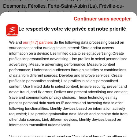
Desmonts, Férolles, Ferté-Saint-Aubin (La), Fréville-du-
Gâtinais, Germigny-des-Prés, Greneville-en-Beauce,
Continuer sans accepter
Guigneville, Huêtre, Ingrannes, Isdes, Juranville, Ladon,
Le respect de votre vie privée est notre priorité
Lion-en-Beauce, Lombreuil, Lorcy, Lorris, Loury, Louzouer,
Mareau-aux-Bois, Mézières-en-Gâtinais, Mézières-lez-
We and
our (447) partners
do the following data processing based on
Cléry, Mignerette, Montliard, Moulon, Nesploy, Neuville-aux-
your consent and/or our legitimate interest: Store and/or access
Bois, Nibelle, Ousson-sur-Loire, Ouvrouer-les-Champs,
information on a device; Use limited data to select advertising; Create
Ouzouer-sous-Bellegarde, Ouzouer-sur-Loire, Patay, Quiers-
profiles for personalised advertising; Use profiles to select personalised
advertising; Measure advertising performance; Measure content
sur-Bézonde, Ruan, Saint-Aignan-le-Jaillard, Saint-Firmin-
performance; Understand audiences through statistics or combinations
des-Bois, Saint-Loup-des-Vigne,Saint-Martin-d'Abbat, Saint-
of data from different sources; Develop and improve services; Create
Maurice-sur-Fessard, Saint-Péravy-la-Colombe, Saint-
profiles to personalise content; Use profiles to select personalised
content; Use limited data to select content; Ensure security, prevent and
Sigismond, Santeau, Sully-la-Chapelle, Tivernon, Traînou,
detect fraud, and fix errors; Deliver and present advertising and content;
Vennecy, Vieilles-Maisons-sur-Joudry, Vienne-en-Val,
Save and communicate privacy choices. These technologies may
Viglain, Villemoutiers, Villemurlin, Villevoques, Vitry-aux-
process personal data such as IP address and browsing data to offer
following functionalities: Identify devices based on information actively
Loges.
requested; Use precise geolocation data; Match and combine data from
other data sources; Link different devices; Identify devices based on
information transmitted automatically.
Vous pouvez accepter en cliquant sur "Accepter et fermer", ou affiner en