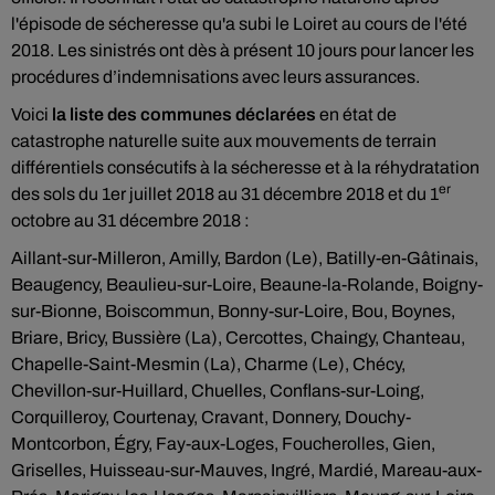
l'épisode de sécheresse qu'a subi le Loiret au cours de l'été
2018. Les sinistrés ont dès à présent 10 jours pour lancer les
procédures d’indemnisations avec leurs assurances.
Voici
la liste des communes déclarées
en état de
catastrophe naturelle suite aux mouvements de terrain
différentiels consécutifs à la sécheresse et à la réhydratation
er
des sols du 1er juillet 2018 au 31 décembre 2018 et du 1
octobre au 31 décembre 2018 :
Aillant-sur-Milleron, Amilly, Bardon (Le), Batilly-en-Gâtinais,
Beaugency, Beaulieu-sur-Loire, Beaune-la-Rolande, Boigny-
sur-Bionne, Boiscommun, Bonny-sur-Loire, Bou, Boynes,
Briare, Bricy, Bussière (La), Cercottes, Chaingy, Chanteau,
Chapelle-Saint-Mesmin (La), Charme (Le), Chécy,
Chevillon-sur-Huillard, Chuelles, Conflans-sur-Loing,
Corquilleroy, Courtenay, Cravant, Donnery, Douchy-
Montcorbon, Égry, Fay-aux-Loges, Foucherolles, Gien,
Griselles, Huisseau-sur-Mauves, Ingré, Mardié, Mareau-aux-