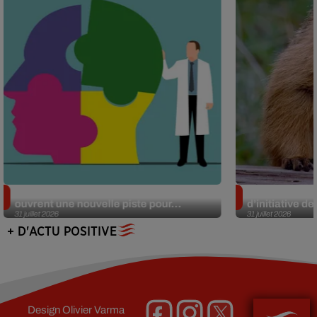
Alzheimer : des chercheurs japonais
Des marmottes
ouvrent une nouvelle piste pour...
d’initiative d
31 juillet 2026
31 juillet 2026
+ D'ACTU POSITIVE
Design
Olivier Varma