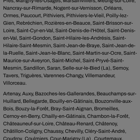
Prés, Marigny-les-Usages, Marsainvilliers, Meung-sur-Loire,
Nancray-sur-Rimarde, Nogent-sur-Vernisson, Orléans,
Ormes, Paucourt, Pithiviers, Pithiviers-le-Vieil, Poilly-lez-
Gien, Rebréchien, Rozières-en-Beauce, Saint-Brisson-sur-
Loire, Saint-Cyr-en-Val, Saint-Denis-de-l'Hôtel, Saint-Denis-
en-Val, Saint-Gondon, Saint-Hilaire-les-Andrésis, Saint-
Hilaire-Saint-Mesmin, Saint-Jean-de-Braye, Saint-Jean-de-
la-Ruelle, Saint-Jean-le-Blanc, Saint-Martin-sur-Ocre, Saint-
Maurice-sur-Aveyron, Saint-Michel, Saint-Pryvé-Saint-
Mesmin, Sandillon, Saran, Selle-sur-le-Bied (La), Semoy,
Tavers, Triguères, Varennes-Changy, Villemandeur,
Villorceau.
Artenay, Auxy, Bazoches-les-Gallerandes, Beauchamps-sur-
Huillard, Bellegarde, Bouilly-en-Gâtinais, Bouzonville-aux-
Bois, Bouzy-la-Forêt, Bray-Saint-Aignan, Bromeilles,
Cernoy-en-Berry, Chailly-en-Gâtinais, Chambon-la-Forêt,
Châteauneuf-sur-Loire, Château-Renard, Châtenoy,
Châtillon-Coligny, Chaussy, Chevilly, Cléry-Saint-André,
Coudroy, Coulmiers, Cour-Marigny (La) , Courtemaux,