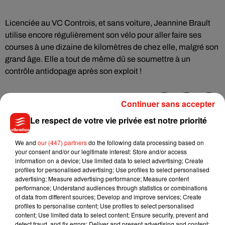
Licenciée au VC Controis, et sans voiture, Jeannine Brault
utilise encore régulièrement son vélo pour aller faire ses
courses à une dizaine de kilomètres de chez elle, malgré son
grand âge. Elle a tout de même dû se soumettre à un
contrôle antidopage après son exploit !
Continuer sans accepter
Le respect de votre vie privée est notre priorité
Musique
We and
our (447) partners
do the following data processing based on
your consent and/or our legitimate interest: Store and/or access
Julien Lieb s’essaye à la vie de chatelain
information on a device; Use limited data to select advertising; Create
dans son nouveau clip
profiles for personalised advertising; Use profiles to select personalised
7 août 2026
advertising; Measure advertising performance; Measure content
performance; Understand audiences through statistics or combinations
of data from different sources; Develop and improve services; Create
profiles to personalise content; Use profiles to select personalised
content; Use limited data to select content; Ensure security, prevent and
detect fraud, and fix errors; Deliver and present advertising and content;
Madonna sort enfin le remix de « Love