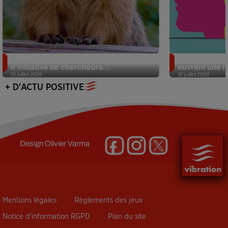
Des marmottes sur OnlyFans : la drôle
Alzheimer : d
d’initiative de chercheurs...
ouvrent une no
31 juillet 2026
31 juillet 2026
+ D'ACTU POSITIVE
Design
Olivier Varma
Mentions légales
Règlements des jeux
Notice d’information RGPD
Plan du site