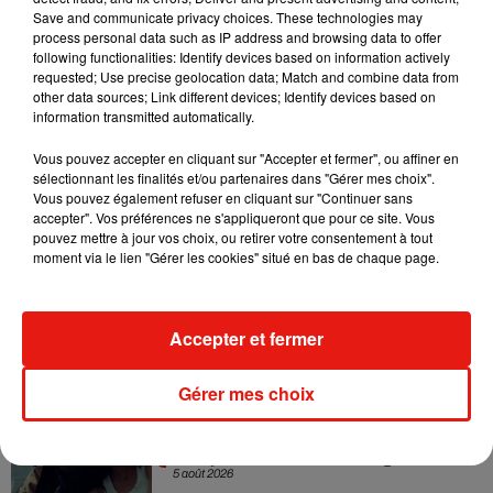
Save and communicate privacy choices. These technologies may
Sensation » avec Kylie Minogue
7 août 2026
process personal data such as IP address and browsing data to offer
following functionalities: Identify devices based on information actively
requested; Use precise geolocation data; Match and combine data from
other data sources; Link different devices; Identify devices based on
information transmitted automatically.
Tayc et Didi B dévoilent le single le plus
Vous pouvez accepter en cliquant sur "Accepter et fermer", ou affiner en
dansant de l’année
sélectionnant les finalités et/ou partenaires dans "Gérer mes choix".
7 août 2026
Vous pouvez également refuser en cliquant sur "Continuer sans
accepter". Vos préférences ne s'appliqueront que pour ce site. Vous
pouvez mettre à jour vos choix, ou retirer votre consentement à tout
moment via le lien "Gérer les cookies" situé en bas de chaque page.
Angèle et Amélie Lens dévoilent leur
collaboration tant attendue
7 août 2026
Accepter et fermer
Gérer mes choix
Benny Blanco invite Selena Gomez et
Becky G sur son nouveau single
5 août 2026