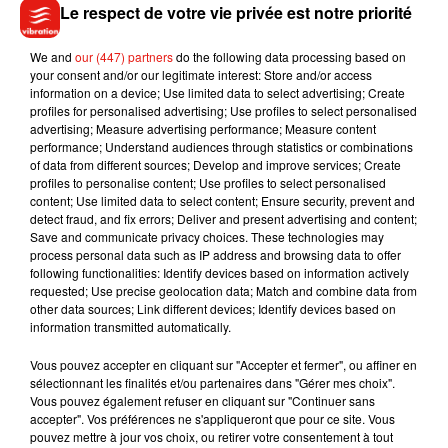
Le respect de votre vie privée est notre priorité
Les séances d’équi-coaching peuvent être réalisées en
groupe ou en individuel. Pour cette dernière, comptez 60
We and
our (447) partners
do the following data processing based on
your consent and/or our legitimate interest: Store and/or access
euros pour une séance.
Toutes les informations sont à
information on a device; Use limited data to select advertising; Create
retrouver
sur le site internet de « Au cœur des juments »
.
profiles for personalised advertising; Use profiles to select personalised
advertising; Measure advertising performance; Measure content
performance; Understand audiences through statistics or combinations
of data from different sources; Develop and improve services; Create
profiles to personalise content; Use profiles to select personalised
content; Use limited data to select content; Ensure security, prevent and
detect fraud, and fix errors; Deliver and present advertising and content;
Musique
Save and communicate privacy choices. These technologies may
process personal data such as IP address and browsing data to offer
following functionalities: Identify devices based on information actively
requested; Use precise geolocation data; Match and combine data from
Julien Lieb s’essaye à la vie de chatelain
other data sources; Link different devices; Identify devices based on
dans son nouveau clip
information transmitted automatically.
7 août 2026
Vous pouvez accepter en cliquant sur "Accepter et fermer", ou affiner en
sélectionnant les finalités et/ou partenaires dans "Gérer mes choix".
Vous pouvez également refuser en cliquant sur "Continuer sans
accepter". Vos préférences ne s'appliqueront que pour ce site. Vous
pouvez mettre à jour vos choix, ou retirer votre consentement à tout
Madonna sort enfin le remix de « Love