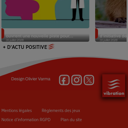
Alzheimer : des chercheurs japonais
Des marmottes
ouvrent une nouvelle piste pour...
d’initiative d
31 juillet 2026
31 juillet 2026
+ D'ACTU POSITIVE
Design
Olivier Varma
Mentions légales
Règlements des jeux
Notice d’information RGPD
Plan du site