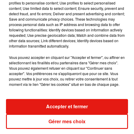
profiles to personalise content; Use profiles to select personalised
content; Use limited data to select content; Ensure security, prevent and
detect fraud, and fix errors; Deliver and present advertising and content;
Save and communicate privacy choices. These technologies may
process personal data such as IP address and browsing data to offer
Tiny Desk invite Charlie Puth pour une
following functionalities: Identify devices based on information actively
live session solaire
requested; Use precise geolocation data; Match and combine data from
4 août 2026
other data sources; Link different devices; Identify devices based on
information transmitted automatically.
Vous pouvez accepter en cliquant sur "Accepter et fermer", ou affiner en
sélectionnant les finalités et/ou partenaires dans "Gérer mes choix".
Ariana Grande prendra une pause après
Vous pouvez également refuser en cliquant sur "Continuer sans
sa tournée mondiale
accepter". Vos préférences ne s'appliqueront que pour ce site. Vous
4 août 2026
pouvez mettre à jour vos choix, ou retirer votre consentement à tout
moment via le lien "Gérer les cookies" situé en bas de chaque page.
Accepter et fermer
Grand Corps Malade emmène Styleto
en road-trip dans son nouveau clip
31 juillet 2026
Gérer mes choix