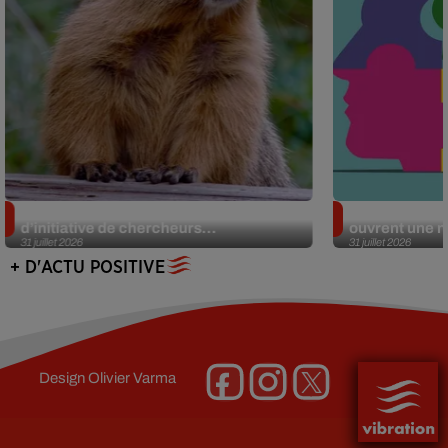
Des marmottes sur OnlyFans : la drôle
Alzheimer : d
d’initiative de chercheurs...
ouvrent une no
31 juillet 2026
31 juillet 2026
+ D'ACTU POSITIVE
Design
Olivier Varma