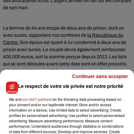
des allocataires fictifs. L’argent arrivait en fait sur les comptes
de son mari.
La femme de 44 ans écope de deux ans de prison, dont un
avec sursis, rapportent nos confrères de
la République du
Centre.
Son époux est quant à lui condamné à deux ans de
prison avec sursis. Le couple devra également rembourser
400.000 euros, soit la somme perçue depuis 2013. Les faits
qui se sont déroulés avant cette date sont en effet prescrits.
Les époux ont annoncé faire appel de leur condamnation.
Continuer sans accepter
Le respect de votre vie privée est notre priorité
We and
our (447) partners
do the following data processing based on
Musique
your consent and/or our legitimate interest: Store and/or access
information on a device; Use limited data to select advertising; Create
profiles for personalised advertising; Use profiles to select personalised
advertising; Measure advertising performance; Measure content
Benny Blanco invite Selena Gomez et
performance; Understand audiences through statistics or combinations
Becky G sur son nouveau single
of data from different sources; Develop and improve services; Create
5 août 2026