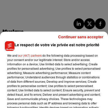
Musique
Continuer sans accepter
Le respect de votre vie privée est notre priorité
Julien Lieb s’essaye à la vie de chatelain
dans son nouveau clip
We and
our (447) partners
do the following data processing based on
7 août 2026
your consent and/or our legitimate interest: Store and/or access
information on a device; Use limited data to select advertising; Create
profiles for personalised advertising; Use profiles to select personalised
advertising; Measure advertising performance; Measure content
performance; Understand audiences through statistics or combinations
of data from different sources; Develop and improve services; Create
Madonna sort enfin le remix de « Love
profiles to personalise content; Use profiles to select personalised
Sensation » avec Kylie Minogue
7 août 2026
content; Use limited data to select content; Ensure security, prevent and
detect fraud, and fix errors; Deliver and present advertising and content;
Save and communicate privacy choices. These technologies may
process personal data such as IP address and browsing data to offer
following functionalities: Identify devices based on information actively