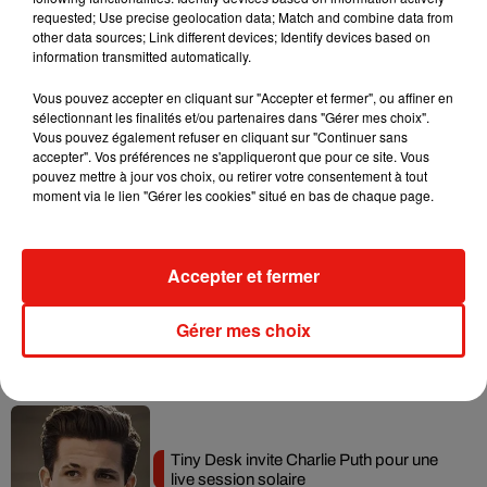
requested; Use precise geolocation data; Match and combine data from
Tayc et Didi B dévoilent le single le plus
other data sources; Link different devices; Identify devices based on
dansant de l’année
information transmitted automatically.
7 août 2026
Vous pouvez accepter en cliquant sur "Accepter et fermer", ou affiner en
sélectionnant les finalités et/ou partenaires dans "Gérer mes choix".
Vous pouvez également refuser en cliquant sur "Continuer sans
accepter". Vos préférences ne s'appliqueront que pour ce site. Vous
Angèle et Amélie Lens dévoilent leur
pouvez mettre à jour vos choix, ou retirer votre consentement à tout
collaboration tant attendue
moment via le lien "Gérer les cookies" situé en bas de chaque page.
7 août 2026
Accepter et fermer
Benny Blanco invite Selena Gomez et
Gérer mes choix
Becky G sur son nouveau single
5 août 2026
Tiny Desk invite Charlie Puth pour une
live session solaire