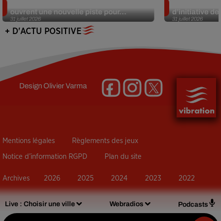
Alzheimer : des chercheurs japonais
Des marmottes
ouvrent une nouvelle piste pour...
d’initiative d
31 juillet 2026
31 juillet 2026
+ D'ACTU POSITIVE
Design
Olivier Varma
Mentions légales
Règlements des jeux
Notice d’information RGPD
Plan du site
Archives
2026
2025
2024
2023
2022
Live :
Choisir une ville
Webradios
Podcasts