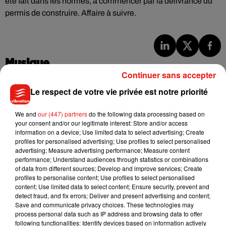
été fait dans les normes, à commencer par la délivrance du
permis de construire. Affaire à suivre.
Musique
Continuer sans accepter
Le respect de votre vie privée est notre priorité
Julien Lieb s’essaye à la vie de chatelain
dans son nouveau clip
We and
our (447) partners
do the following data processing based on
7 août 2026
your consent and/or our legitimate interest: Store and/or access
information on a device; Use limited data to select advertising; Create
profiles for personalised advertising; Use profiles to select personalised
advertising; Measure advertising performance; Measure content
performance; Understand audiences through statistics or combinations
Madonna sort enfin le remix de « Love
of data from different sources; Develop and improve services; Create
Sensation » avec Kylie Minogue
profiles to personalise content; Use profiles to select personalised
7 août 2026
content; Use limited data to select content; Ensure security, prevent and
detect fraud, and fix errors; Deliver and present advertising and content;
Save and communicate privacy choices. These technologies may
process personal data such as IP address and browsing data to offer
following functionalities: Identify devices based on information actively