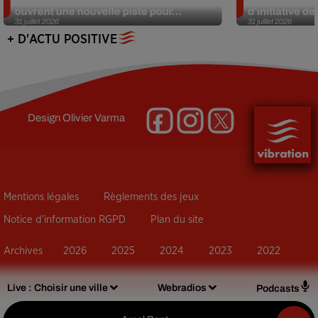
ouvrent une nouvelle piste pour...
d’initiative d
31 juillet 2026
31 juillet 2026
+ D'ACTU POSITIVE
Design
Olivier Varma
Mentions légales
Règlements des jeux
Notice d’information RGPD
Plan du site
Archives
2026
2025
2024
2023
2022
Live :
Choisir une ville
Webradios
Podcasts