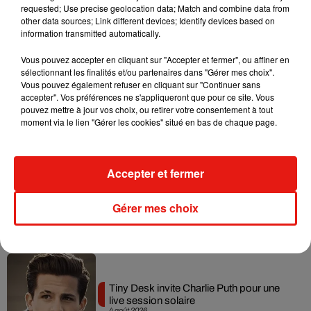
requested; Use precise geolocation data; Match and combine data from
Tayc et Didi B dévoilent le single le plus
other data sources; Link different devices; Identify devices based on
dansant de l’année
information transmitted automatically.
7 août 2026
Vous pouvez accepter en cliquant sur "Accepter et fermer", ou affiner en
sélectionnant les finalités et/ou partenaires dans "Gérer mes choix".
Vous pouvez également refuser en cliquant sur "Continuer sans
accepter". Vos préférences ne s'appliqueront que pour ce site. Vous
Angèle et Amélie Lens dévoilent leur
pouvez mettre à jour vos choix, ou retirer votre consentement à tout
collaboration tant attendue
moment via le lien "Gérer les cookies" situé en bas de chaque page.
7 août 2026
Accepter et fermer
Benny Blanco invite Selena Gomez et
Gérer mes choix
Becky G sur son nouveau single
5 août 2026
Tiny Desk invite Charlie Puth pour une
live session solaire
4 août 2026