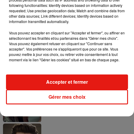
following functionalities: Identify devices based on information actively
requested; Use precise geolocation data; Match and combine data from
other data sources; Link different devices; Identify devices based on
Tayc et Didi B dévoilent le single le plus
information transmitted automatically.
dansant de l’année
7 août 2026
Vous pouvez accepter en cliquant sur "Accepter et fermer", ou affiner en
sélectionnant les finalités et/ou partenaires dans "Gérer mes choix".
Vous pouvez également refuser en cliquant sur "Continuer sans
accepter". Vos préférences ne s'appliqueront que pour ce site. Vous
pouvez mettre à jour vos choix, ou retirer votre consentement à tout
Angèle et Amélie Lens dévoilent leur
moment via le lien "Gérer les cookies" situé en bas de chaque page.
collaboration tant attendue
7 août 2026
Accepter et fermer
Gérer mes choix
Benny Blanco invite Selena Gomez et
Becky G sur son nouveau single
5 août 2026