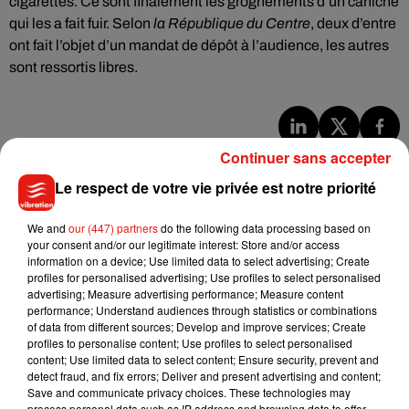
cigarettes. Ce sont finalement les grognements d’un caniche
qui les a fait fuir. Selon
la République du Centre
, deux d’entre
ont fait l’objet d’un mandat de dépôt à l’audience, les autres
sont ressortis libres.
Continuer sans accepter
Musique
Le respect de votre vie privée est notre priorité
Julien Lieb s’essaye à la vie de chatelain
We and
our (447) partners
do the following data processing based on
dans son nouveau clip
your consent and/or our legitimate interest: Store and/or access
7 août 2026
information on a device; Use limited data to select advertising; Create
profiles for personalised advertising; Use profiles to select personalised
advertising; Measure advertising performance; Measure content
performance; Understand audiences through statistics or combinations
of data from different sources; Develop and improve services; Create
profiles to personalise content; Use profiles to select personalised
Madonna sort enfin le remix de « Love
content; Use limited data to select content; Ensure security, prevent and
Sensation » avec Kylie Minogue
detect fraud, and fix errors; Deliver and present advertising and content;
7 août 2026
Save and communicate privacy choices. These technologies may
process personal data such as IP address and browsing data to offer