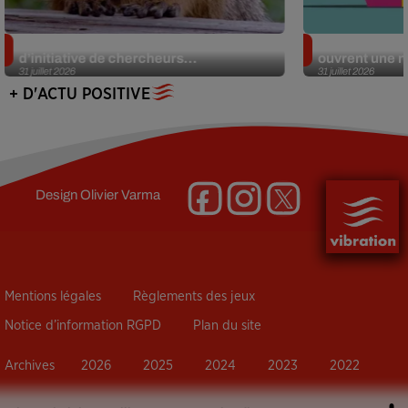
Des marmottes sur OnlyFans : la drôle
Alzheimer : d
d’initiative de chercheurs...
ouvrent une no
31 juillet 2026
31 juillet 2026
+ D'ACTU POSITIVE
Design
Olivier Varma
Mentions légales
Règlements des jeux
Notice d’information RGPD
Plan du site
Archives
2026
2025
2024
2023
2022