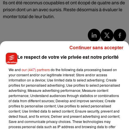
Ils ont été reconnus coupables et ont écopé de quatre ans de
prison dont un an avec sursis. Reste désormais à évaluer le
monter total de leur butin.
Musique
Continuer sans accepter
Le respect de votre vie privée est notre priorité
Benny Blanco invite Selena Gomez et
We and
our (447) partners
do the following data processing based on
Becky G sur son nouveau single
your consent and/or our legitimate interest: Store and/or access
5 août 2026
information on a device; Use limited data to select advertising; Create
profiles for personalised advertising; Use profiles to select personalised
advertising; Measure advertising performance; Measure content
performance; Understand audiences through statistics or combinations
of data from different sources; Develop and improve services; Create
Tiny Desk invite Charlie Puth pour une
profiles to personalise content; Use profiles to select personalised
live session solaire
content; Use limited data to select content; Ensure security, prevent and
4 août 2026
detect fraud, and fix errors; Deliver and present advertising and content;
Save and communicate privacy choices. These technologies may
process personal data such as IP address and browsing data to offer