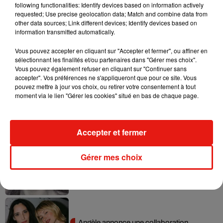
following functionalities: Identify devices based on information actively
requested; Use precise geolocation data; Match and combine data from
other data sources; Link different devices; Identify devices based on
Ariana Grande prendra une pause après
information transmitted automatically.
sa tournée mondiale
4 août 2026
Vous pouvez accepter en cliquant sur "Accepter et fermer", ou affiner en
sélectionnant les finalités et/ou partenaires dans "Gérer mes choix".
Vous pouvez également refuser en cliquant sur "Continuer sans
accepter". Vos préférences ne s'appliqueront que pour ce site. Vous
pouvez mettre à jour vos choix, ou retirer votre consentement à tout
Grand Corps Malade emmène Styleto
moment via le lien "Gérer les cookies" situé en bas de chaque page.
en road-trip dans son nouveau clip
31 juillet 2026
Accepter et fermer
Gérer mes choix
Ariana Grande se libère dans son nouvel
album « Petals »
31 juillet 2026
Angèle annonce une collaboration