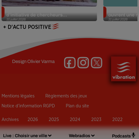
Des marmottes sur OnlyFans : la drôle
Alzheimer : d
d’initiative de chercheurs...
ouvrent une no
31 juillet 2026
31 juillet 2026
+ D'ACTU POSITIVE
Design
Olivier Varma
Mentions légales
Règlements des jeux
Notice d’information RGPD
Plan du site
Archives
2026
2025
2024
2023
2022
Live :
Choisir une ville
Webradios
Podcasts