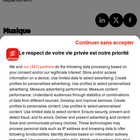
Musique
Continuer sans accepter
Le respect de votre vie privée est notre priorité
Julien Lieb s’essaye à la vie de chatelain
dans son nouveau clip
7 août 2026
We and
our (447) partners
do the following data processing based on
your consent and/or our legitimate interest: Store and/or access
information on a device; Use limited data to select advertising; Create
profiles for personalised advertising; Use profiles to select personalised
advertising; Measure advertising performance; Measure content
performance; Understand audiences through statistics or combinations
Madonna sort enfin le remix de « Love
of data from different sources; Develop and improve services; Create
Sensation » avec Kylie Minogue
7 août 2026
profiles to personalise content; Use profiles to select personalised
content; Use limited data to select content; Ensure security, prevent and
detect fraud, and fix errors; Deliver and present advertising and content;
Save and communicate privacy choices. These technologies may
process personal data such as IP address and browsing data to offer
following functionalities: Identify devices based on information actively
Tayc et Didi B dévoilent le single le plus
requested; Use precise geolocation data; Match and combine data from