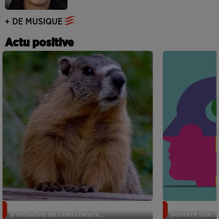
+ DE MUSIQUE
Actu positive
Des marmottes sur OnlyFans : la drôle
Alzheimer : d
d’initiative de chercheurs...
ouvrent une no