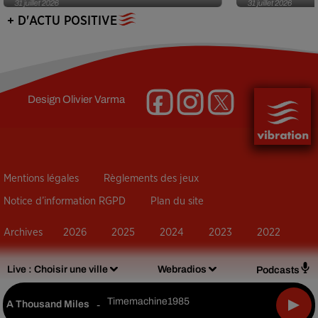
31 juillet 2026
31 juillet 2026
+ D'ACTU POSITIVE
Design
Olivier Varma
Mentions légales
Règlements des jeux
Notice d’information RGPD
Plan du site
Archives
2026
2025
2024
2023
2022
Live :
Choisir une ville
Webradios
Podcasts
Timemachine1985
A Thousand Miles
-