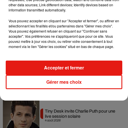
dansant de l’année
other data sources; Link different devices; Identify devices based on
7 août 2026
information transmitted automatically.
Vous pouvez accepter en cliquant sur "Accepter et fermer", ou affiner en
sélectionnant les finalités et/ou partenaires dans "Gérer mes choix".
Vous pouvez également refuser en cliquant sur "Continuer sans
Angèle et Amélie Lens dévoilent leur
accepter". Vos préférences ne s'appliqueront que pour ce site. Vous
collaboration tant attendue
pouvez mettre à jour vos choix, ou retirer votre consentement à tout
7 août 2026
moment via le lien "Gérer les cookies" situé en bas de chaque page.
Accepter et fermer
Benny Blanco invite Selena Gomez et
Becky G sur son nouveau single
Gérer mes choix
5 août 2026
Tiny Desk invite Charlie Puth pour une
live session solaire
4 août 2026