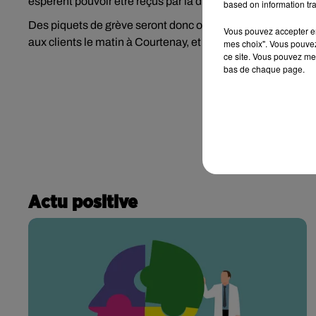
espèrent pouvoir être reçus par la direction, et négocier. I
based on information tra
Des piquets de grève seront donc organisés devant les bu
Vous pouvez accepter en 
aux clients le matin à Courtenay, et l’après-midi à Amilly.
mes choix". Vous pouvez
ce site. Vous pouvez met
bas de chaque page.
Actu positive