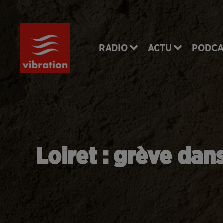
RADIO
ACTU
PODCA
Loiret : grève dan