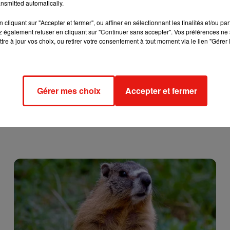
ls aimeraient qu’un poste soit maintenu.
nsmitted automatically.
reaux de poste ce vendredi 11 octobre. Une pétition sera soumis
cliquant sur "Accepter et fermer", ou affiner en sélectionnant les finalités et/ou pa
 également refuser en cliquant sur "Continuer sans accepter". Vos préférences ne 
tre à jour vos choix, ou retirer votre consentement à tout moment via le lien "Gérer 
Gérer mes choix
Accepter et fermer