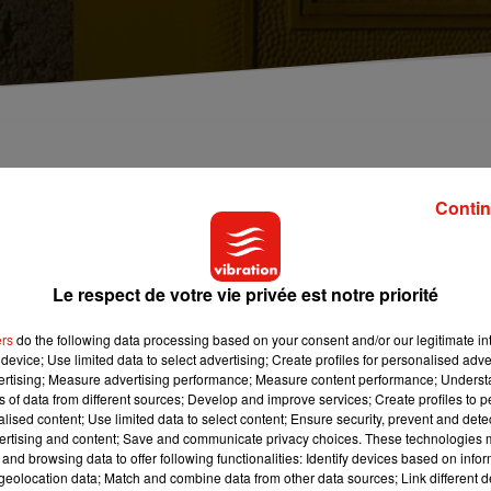
 dans le Loiret sera en grève ce vendredi 11 octobre
ntraînera des suppressions de poste.
Contin
es bureaux de poste d’
Amilly
et
Courtenay
se mettent en grève,
Le respect de votre vie privée est notre priorité
nvier prochain. Elle prévoit le non-remplacement de trois départs
ont en poste à Amilly au lieu de trois, et une seule personne
ers
do the following data processing based on your consent and/or our legitimate int
device; Use limited data to select advertising; Create profiles for personalised adver
vertising; Measure advertising performance; Measure content performance; Unders
ace au refus de la direction de négocier, les agents réitèrent ce
ns of data from different sources; Develop and improve services; Create profiles to 
ole Combe, responsable local CGT.
Ils nous parlent de dialogue
alised content; Use limited data to select content; Ensure security, prevent and detect
ertising and content; Save and communicate privacy choices. These technologies
 ailleurs que cette réorganisation ait un impact sur les clients.
and browsing data to offer following functionalities: Identify devices based on infor
s ils ne seront pas servis de la même manière
». Les grévistes
eolocation data; Match and combine data from other data sources; Link different de