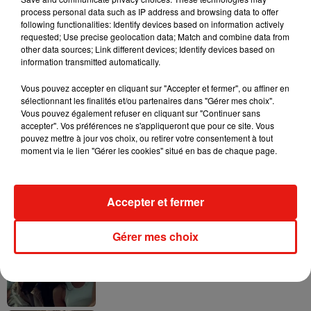
process personal data such as IP address and browsing data to offer
following functionalities: Identify devices based on information actively
requested; Use precise geolocation data; Match and combine data from
other data sources; Link different devices; Identify devices based on
information transmitted automatically.
Tayc et Didi B dévoilent le single le plus
dansant de l’année
Vous pouvez accepter en cliquant sur "Accepter et fermer", ou affiner en
7 août 2026
sélectionnant les finalités et/ou partenaires dans "Gérer mes choix".
Vous pouvez également refuser en cliquant sur "Continuer sans
accepter". Vos préférences ne s'appliqueront que pour ce site. Vous
pouvez mettre à jour vos choix, ou retirer votre consentement à tout
moment via le lien "Gérer les cookies" situé en bas de chaque page.
Angèle et Amélie Lens dévoilent leur
collaboration tant attendue
7 août 2026
Accepter et fermer
Gérer mes choix
Benny Blanco invite Selena Gomez et
Becky G sur son nouveau single
5 août 2026