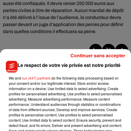
aussi été confisqués. Il devra verser 250 000 euros aux
parties civiles à titre de réparation. Aucun mandat de dépôt
n’a été délivré à l’issue de l’audience, le conducteur devra
passer devant un juge d’application des peines pour définir
dans quelles conditions il effectuera sa peine.
Continuer sans accepter
Musique
Le respect de votre vie privée est notre priorité
We and
our (447) partners
do the following data processing based on
Julien Lieb s’essaye à la vie de chatelain
your consent and/or our legitimate interest: Store and/or access
dans son nouveau clip
information on a device; Use limited data to select advertising; Create
7 août 2026
profiles for personalised advertising; Use profiles to select personalised
advertising; Measure advertising performance; Measure content
performance; Understand audiences through statistics or combinations
of data from different sources; Develop and improve services; Create
profiles to personalise content; Use profiles to select personalised
content; Use limited data to select content; Ensure security, prevent and
Madonna sort enfin le remix de « Love
detect fraud, and fix errors; Deliver and present advertising and content;
Sensation » avec Kylie Minogue
7 août 2026
Save and communicate privacy choices. These technologies may