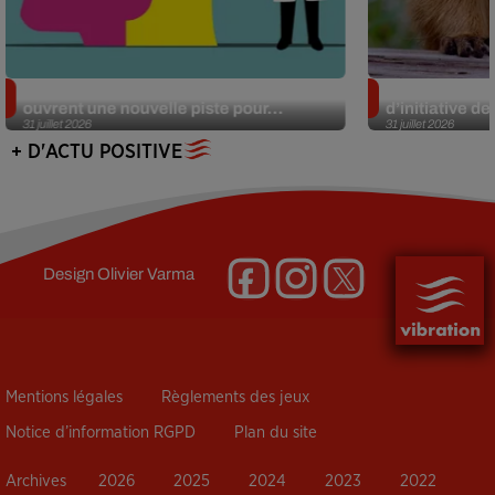
Alzheimer : des chercheurs japonais
Des marmottes
ouvrent une nouvelle piste pour...
d’initiative d
31 juillet 2026
31 juillet 2026
+ D'ACTU POSITIVE
Design
Olivier Varma
Mentions légales
Règlements des jeux
Notice d’information RGPD
Plan du site
Archives
2026
2025
2024
2023
2022