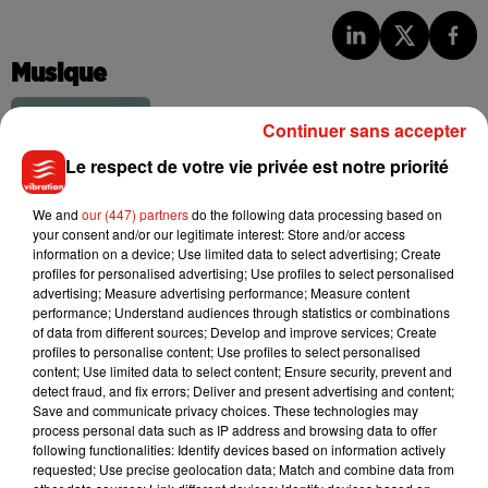
Musique
Continuer sans accepter
Benny Blanco invite Selena Gomez et
Le respect de votre vie privée est notre priorité
Becky G sur son nouveau single
5 août 2026
We and
our (447) partners
do the following data processing based on
your consent and/or our legitimate interest: Store and/or access
information on a device; Use limited data to select advertising; Create
profiles for personalised advertising; Use profiles to select personalised
advertising; Measure advertising performance; Measure content
Tiny Desk invite Charlie Puth pour une
performance; Understand audiences through statistics or combinations
live session solaire
of data from different sources; Develop and improve services; Create
4 août 2026
profiles to personalise content; Use profiles to select personalised
content; Use limited data to select content; Ensure security, prevent and
detect fraud, and fix errors; Deliver and present advertising and content;
Save and communicate privacy choices. These technologies may
process personal data such as IP address and browsing data to offer
Ariana Grande prendra une pause après
following functionalities: Identify devices based on information actively
sa tournée mondiale
requested; Use precise geolocation data; Match and combine data from
4 août 2026