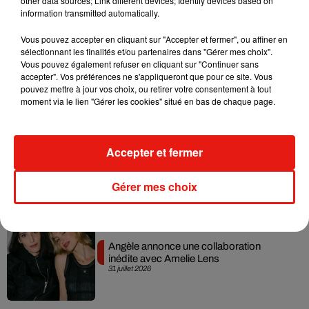
other data sources; Link different devices; Identify devices based on
information transmitted automatically.
Vous pouvez accepter en cliquant sur "Accepter et fermer", ou affiner en
sélectionnant les finalités et/ou partenaires dans "Gérer mes choix".
Grand Corps Malade emmène Styleto
Vous pouvez également refuser en cliquant sur "Continuer sans
en road-trip dans son nouveau clip
accepter". Vos préférences ne s'appliqueront que pour ce site. Vous
31 juillet 2026
pouvez mettre à jour vos choix, ou retirer votre consentement à tout
moment via le lien "Gérer les cookies" situé en bas de chaque page.
Accepter et fermer
Ariana Grande se libère dans son nouvel
album « Petals »
31 juillet 2026
Gérer mes choix
Angèle annonce une collaboration
inédite avec Amelie Lens
31 juillet 2026