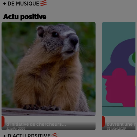
+ DE MUSIQUE
Actu positive
Des marmottes sur OnlyFans : la drôle
Alzheimer : d
d’initiative de chercheurs...
ouvrent une no
31 juillet 2026
31 juillet 2026
+ D'ACTU POSITIVE