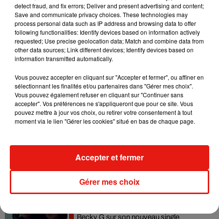
detect fraud, and fix errors; Deliver and present advertising and content;
Madonna sort enfin le remix de « Love
Save and communicate privacy choices. These technologies may
Sensation » avec Kylie Minogue
process personal data such as IP address and browsing data to offer
7 août 2026
following functionalities: Identify devices based on information actively
requested; Use precise geolocation data; Match and combine data from
other data sources; Link different devices; Identify devices based on
information transmitted automatically.
Vous pouvez accepter en cliquant sur "Accepter et fermer", ou affiner en
Tayc et Didi B dévoilent le single le plus
sélectionnant les finalités et/ou partenaires dans "Gérer mes choix".
dansant de l’année
7 août 2026
Vous pouvez également refuser en cliquant sur "Continuer sans
accepter". Vos préférences ne s'appliqueront que pour ce site. Vous
pouvez mettre à jour vos choix, ou retirer votre consentement à tout
moment via le lien "Gérer les cookies" situé en bas de chaque page.
Angèle et Amélie Lens dévoilent leur
collaboration tant attendue
Accepter et fermer
7 août 2026
Gérer mes choix
Benny Blanco invite Selena Gomez et
Becky G sur son nouveau single