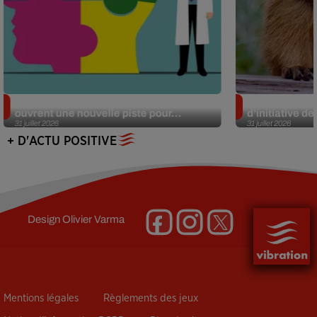
Alzheimer : des chercheurs japonais
Des marmottes
ouvrent une nouvelle piste pour...
d’initiative d
31 juillet 2026
31 juillet 2026
+ D'ACTU POSITIVE
Design
Olivier Varma
Mentions légales
Règlements des jeux