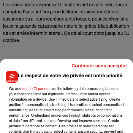
Les personnes assurées et sinistrées ont encore huit jours à
compter d’aujourd’hui pour déclarer les sinistres à leurs
assureurs ou à leurs représentants locaux, pour espérer faire
jouer la garantie catastrophe naturelle, grâce à la publication
de cet arrêté interministériel. Ce délai court donc jusqu’au 31
octobre.
Continuer sans accepter
Le respect de votre vie privée est notre priorité
Musique
We and
our (447) partners
do the following data processing based on
your consent and/or our legitimate interest: Store and/or access
information on a device; Use limited data to select advertising; Create
Julien Lieb s’essaye à la vie de chatelain
profiles for personalised advertising; Use profiles to select personalised
dans son nouveau clip
advertising; Measure advertising performance; Measure content
7 août 2026
performance; Understand audiences through statistics or combinations
of data from different sources; Develop and improve services; Create
profiles to personalise content; Use profiles to select personalised
content; Use limited data to select content; Ensure security, prevent and