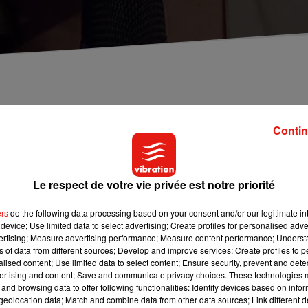
al de Loire. La ministre des Solidarités et de la
 à l'Université d'Orléans pour prendre part à une
Contin
eté.
Le respect de votre vie privée est notre priorité
monde hospitalier pour sa réforme de la loi Santé. Agnès Buzyn e
nistre des Solidarités et de la Santé doit rencontrer les acteurs d
ers
do the following data processing based on your consent and/or our legitimate int
sujet de la stratégie nationale à mener pour lutter et prévenir con
device; Use limited data to select advertising; Create profiles for personalised adver
vertising; Measure advertising performance; Measure content performance; Unders
ns of data from different sources; Develop and improve services; Create profiles to 
bos et le délégué interministériel à la prévention et à la lutte
alised content; Use limited data to select content; Ensure security, prevent and detect
ertising and content; Save and communicate privacy choices. These technologies
un chantier d’insertion créée par l’association Solembio : le Jard
and browsing data to offer following functionalities: Identify devices based on infor
aîchères ainsi que de ventes leur seront proposées.
eolocation data; Match and combine data from other data sources; Link different de