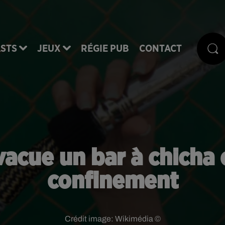
STS
JEUX
RÉGIE PUB
CONTACT
évacue un bar à chicha
confinement
Crédit image:
Wikimédia ©