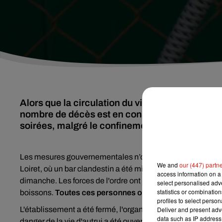
Alors que la circulation du virus du Covid-19 r
nombre de décès est en constante augmentation,
soirées, malgré le confinement.
Les mesures gouvernementales n’ont pas suffi à décourage
We and
our (447) partn
Loiret, où un bar clandestin a été mis au jour par la polic
access information on a 
dimanche. Les forces de l'ordre ont découvert 22 personn
select personalised ad
statistics or combinatio
boissons.
Toutes ces personnes ont été verbalisées pou
profiles to select person
L'établissement a été fermé, l'organisateur de la soirée va 
Deliver and present adv
data such as IP address 
danger de la vie d'autrui a été ouverte à l'encontre du tenan