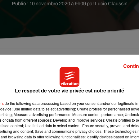
Publié : 10 novembre 2020 à 9h09 par Lucie Claussin
este très active dans la métropole d'Orléans et que l
Contin
 certains n'hésitent pas à continuer de sortir en
Le respect de votre vie privée est notre priorité
r certains dirigeants et consommateurs. C’est le cas dans le
ers
do the following data processing based on your consent and/or our legitimate int
e à Saint-Jean-le-Blanc le week-end dernier dans la nuit de samedi
device; Use limited data to select advertising; Create profiles for personalised adver
es en train de fumer la chicha et de consommer des
vertising; Measure advertising performance; Measure content performance; Unders
ns of data from different sources; Develop and improve services; Create profiles to 
r non-respect du confinement et du port du masque
.
alised content; Use limited data to select content; Ensure security, prevent and detect
faire l'objet de poursuites judiciaires. Une procédure pour mise 
ertising and content; Save and communicate privacy choices. These technologies
and browsing data to offer following functionalities: Identify devices based on infor
cier.