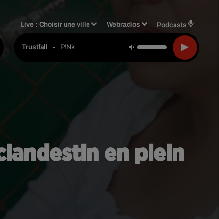
Live :
Choisir une ville
Webradios
Podcasts
-
P!nk
Trustfall
 clandestin en plein