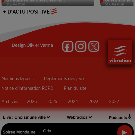
31 juillet 2026
31 juillet 2026
+ D'ACTU POSITIVE
Design
Olivier Varma
Mentions légales
Règlements des jeux
Notice d’information RGPD
Plan du site
Archives
2026
2025
2024
2023
2022
Live :
Choisir une ville
Webradios
Podcasts
Oria
Soirée Mondaine
-