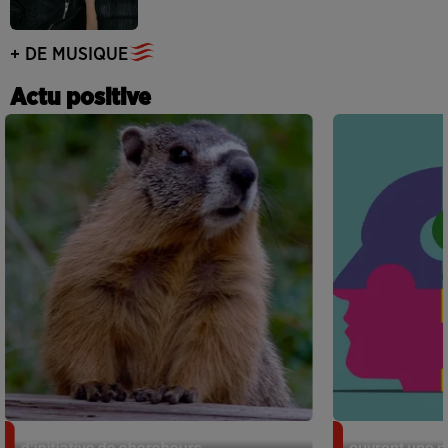
+ DE MUSIQUE
Actu positive
Des marmottes sur OnlyFans : la drôle
Alzheimer : d
d’initiative de chercheurs...
ouvrent une no