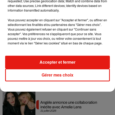
requested; Use precise geolocation data; Match and combine data from
sa tournée mondiale
other data sources; Link different devices; Identify devices based on
4 août 2026
information transmitted automatically.
Vous pouvez accepter en cliquant sur "Accepter et fermer", ou affiner en
sélectionnant les finalités et/ou partenaires dans "Gérer mes choix".
Vous pouvez également refuser en cliquant sur "Continuer sans
accepter". Vos préférences ne s'appliqueront que pour ce site. Vous
Grand Corps Malade emmène Styleto
pouvez mettre à jour vos choix, ou retirer votre consentement à tout
en road-trip dans son nouveau clip
31 juillet 2026
moment via le lien "Gérer les cookies" situé en bas de chaque page.
Accepter et fermer
Ariana Grande se libère dans son nouvel
album « Petals »
Gérer mes choix
31 juillet 2026
Angèle annonce une collaboration
inédite avec Amelie Lens
31 juillet 2026