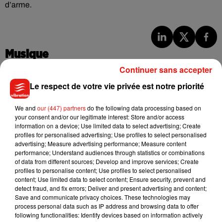
d’arme.
Musique
Continuer sans accepter
Le respect de votre vie privée est notre priorité
Benny Blanco invite Selena Gomez et
Becky G sur son nouveau single
5 août 2026
We and
our (447) partners
do the following data processing based on
your consent and/or our legitimate interest: Store and/or access
information on a device; Use limited data to select advertising; Create
profiles for personalised advertising; Use profiles to select personalised
advertising; Measure advertising performance; Measure content
performance; Understand audiences through statistics or combinations
Tiny Desk invite Charlie Puth pour une
of data from different sources; Develop and improve services; Create
live session solaire
profiles to personalise content; Use profiles to select personalised
4 août 2026
content; Use limited data to select content; Ensure security, prevent and
detect fraud, and fix errors; Deliver and present advertising and content;
Save and communicate privacy choices. These technologies may
process personal data such as IP address and browsing data to offer
following functionalities: Identify devices based on information actively
Ariana Grande prendra une pause après