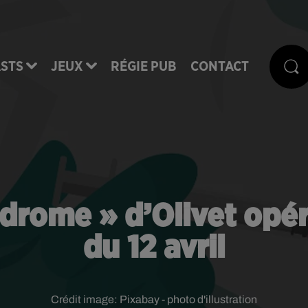
STS
JEUX
RÉGIE PUB
CONTACT
nodrome » d’Olivet opé
du 12 avril
Crédit image:
Pixabay - photo d'illustration