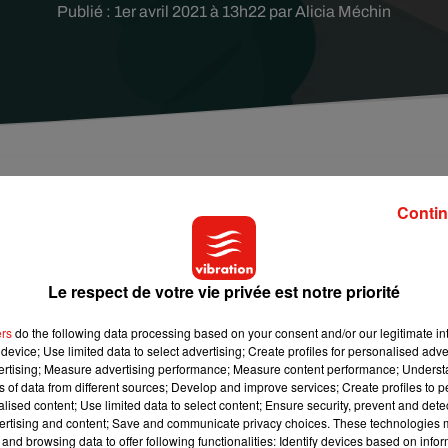
Publié : 1er avril 2021 à 13h22 par Alicia Méchin
 vaccinodrome » d'Olivet, près d'Orléans dans le
Contin
emaine du 12 avril.
Le respect de votre vie privée est notre priorité
rande capacité, au centre sportif du Larry, est repoussée pour de
u Loiret dans un communiqué, deux scénarios sont sur la table e
ers
do the following data processing based on your consent and/or our legitimate int
x options comprend un engagement fort des armées
».
device; Use limited data to select advertising; Create profiles for personalised adver
vertising; Measure advertising performance; Measure content performance; Unders
l.
4 000 doses du vaccin Pfizer
y seront allouées la premie̬re
ns of data from different sources; Develop and improve services; Create profiles to 
maine. Les créneaux de réservation seront tre̬s prochainement
alised content; Use limited data to select content; Ensure security, prevent and detect
ertising and content; Save and communicate privacy choices. These technologies
and browsing data to offer following functionalities: Identify devices based on infor