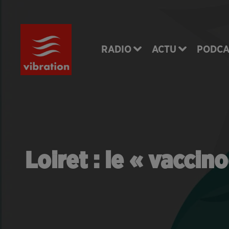
RADIO
ACTU
PODCA
Loiret : le « vacci