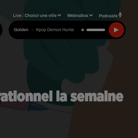
Live :
Choisir une ville
Webradios
Podcasts
-
Kpop Demon Hunters
Golden
rationnel la semaine