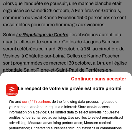
Alors que l’enquête se poursuit, une marche blanche était
organisée ce samedi 26 octobre, à Ferrières-en-Gâtinais,
commune où vivait Karine Foucher. 1500 personnes se sont
rassemblées pour rendre hommage aux victimes.
Selon
La République du Centre
, les obsèques auront lieu
quant à elles cette semaine. Celles de Jacques Samson
seront célébrées ce mardi 29 octobre à 15h au cimetière de
Vésines, à Châlette-sur-Loing. Celles de Karine Foucher
sont programmées ce mercredi 30 octobre, à 14h, en l’église
abbatiale Saint-Pierre-et-Saint-Paul de Ferrières-en-
Gâtinais.
Continuer sans accepter
Le respect de votre vie privée est notre priorité
We and
our (447) partners
do the following data processing based on
Musique
your consent and/or our legitimate interest: Store and/or access
information on a device; Use limited data to select advertising; Create
profiles for personalised advertising; Use profiles to select personalised
advertising; Measure advertising performance; Measure content
Benny Blanco invite Selena Gomez et
performance; Understand audiences through statistics or combinations