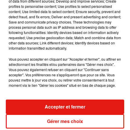
Becky G sur son nouveau single
of data from different sources; Develop and improve services; Create
5 août 2026
profiles to personalise content; Use profiles to select personalised
content; Use limited data to select content; Ensure security, prevent and
detect fraud, and fix errors; Deliver and present advertising and content;
Save and communicate privacy choices. These technologies may
process personal data such as IP address and browsing data to offer
following functionalities: Identify devices based on information actively
Tiny Desk invite Charlie Puth pour une
requested; Use precise geolocation data; Match and combine data from
live session solaire
other data sources; Link different devices; Identify devices based on
4 août 2026
information transmitted automatically.
Vous pouvez accepter en cliquant sur "Accepter et fermer", ou affiner en
sélectionnant les finalités et/ou partenaires dans "Gérer mes choix".
Vous pouvez également refuser en cliquant sur "Continuer sans
Ariana Grande prendra une pause après
accepter". Vos préférences ne s'appliqueront que pour ce site. Vous
sa tournée mondiale
pouvez mettre à jour vos choix, ou retirer votre consentement à tout
4 août 2026
moment via le lien "Gérer les cookies" situé en bas de chaque page.
Accepter et fermer
Grand Corps Malade emmène Styleto
en road-trip dans son nouveau clip
Gérer mes choix
31 juillet 2026