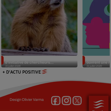
Des marmottes sur OnlyFans : la drôle
Alzheimer : d
d’initiative de chercheurs...
ouvrent une no
31 juillet 2026
31 juillet 2026
+ D'ACTU POSITIVE
Design
Olivier Varma