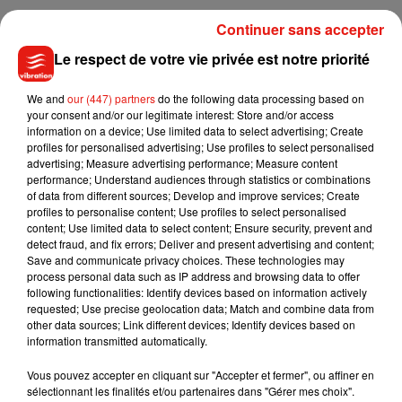
Le parti de la majorité présidentielle préfère donc annuler la
Continuer sans accepter
cérémonie pour des raisons de sécurité et explique dans un
Le respect de votre vie privée est notre priorité
communiqué vouloir
« s’inscrire dans une démarche
d’apaisement du social et de la contestation. Il est primordial
We and
our (447) partners
do the following data processing based on
que les événements que nous organisons puissent offrir un
your consent and/or our legitimate interest: Store and/or access
débat apaisé et garantir les conditions de sécurité
information on a device; Use limited data to select advertising; Create
profiles for personalised advertising; Use profiles to select personalised
indispensable à l’exercice serein de la
advertising; Measure advertising performance; Measure content
démocratie. »
Plusieurs cérémonies de vœux ont été
performance; Understand audiences through statistics or combinations
perturbées ces derniers jours,
à Toulouse
ou
Clermont-
of data from different sources; Develop and improve services; Create
profiles to personalise content; Use profiles to select personalised
Ferrand.
A Besançon
, elle a également été annulée.
content; Use limited data to select content; Ensure security, prevent and
detect fraud, and fix errors; Deliver and present advertising and content;
Save and communicate privacy choices. These technologies may
process personal data such as IP address and browsing data to offer
following functionalities: Identify devices based on information actively
Musique
requested; Use precise geolocation data; Match and combine data from
other data sources; Link different devices; Identify devices based on
information transmitted automatically.
Julien Lieb s’essaye à la vie de chatelain
Vous pouvez accepter en cliquant sur "Accepter et fermer", ou affiner en
dans son nouveau clip
sélectionnant les finalités et/ou partenaires dans "Gérer mes choix".
7 août 2026