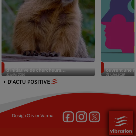
Des marmottes sur OnlyFans : la drôle
Alzheimer : d
d’initiative de chercheurs...
ouvrent une no
31 juillet 2026
31 juillet 2026
+ D'ACTU POSITIVE
Design
Olivier Varma