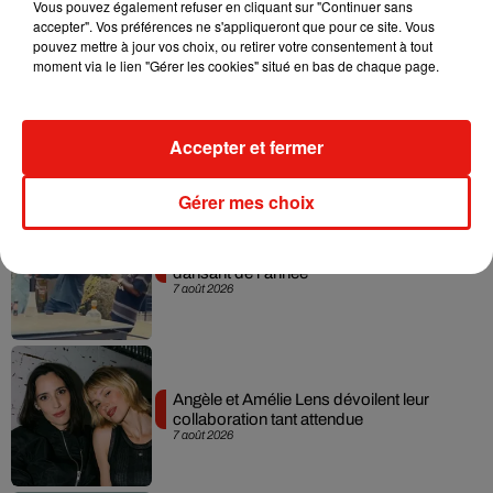
Vous pouvez également refuser en cliquant sur "Continuer sans
accepter". Vos préférences ne s'appliqueront que pour ce site. Vous
pouvez mettre à jour vos choix, ou retirer votre consentement à tout
moment via le lien "Gérer les cookies" situé en bas de chaque page.
Madonna sort enfin le remix de « Love
Sensation » avec Kylie Minogue
Accepter et fermer
7 août 2026
Gérer mes choix
Tayc et Didi B dévoilent le single le plus
dansant de l’année
7 août 2026
Angèle et Amélie Lens dévoilent leur
collaboration tant attendue
7 août 2026