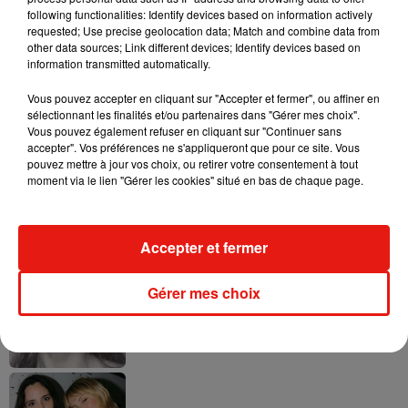
following functionalities: Identify devices based on information actively
requested; Use precise geolocation data; Match and combine data from
other data sources; Link different devices; Identify devices based on
Ariana Grande prendra une pause après
information transmitted automatically.
sa tournée mondiale
4 août 2026
Vous pouvez accepter en cliquant sur "Accepter et fermer", ou affiner en
sélectionnant les finalités et/ou partenaires dans "Gérer mes choix".
Vous pouvez également refuser en cliquant sur "Continuer sans
accepter". Vos préférences ne s'appliqueront que pour ce site. Vous
pouvez mettre à jour vos choix, ou retirer votre consentement à tout
Grand Corps Malade emmène Styleto
moment via le lien "Gérer les cookies" situé en bas de chaque page.
en road-trip dans son nouveau clip
31 juillet 2026
Accepter et fermer
Gérer mes choix
Ariana Grande se libère dans son nouvel
album « Petals »
31 juillet 2026