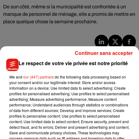
De son côté, même si la municipalité est confrontée à un
manque de personnel de ménage, elle a promis de mettre en
place quelque chose la semaine prochaine.
Musique
Continuer sans accepter
Le respect de votre vie privée est notre priorité
Benny Blanco invite Selena Gomez et
We and
our (447) partners
do the following data processing based on
Becky G sur son nouveau single
your consent and/or our legitimate interest: Store and/or access
5 août 2026
information on a device; Use limited data to select advertising; Create
profiles for personalised advertising; Use profiles to select personalised
advertising; Measure advertising performance; Measure content
performance; Understand audiences through statistics or combinations
of data from different sources; Develop and improve services; Create
profiles to personalise content; Use profiles to select personalised
Tiny Desk invite Charlie Puth pour une
content; Use limited data to select content; Ensure security, prevent and
live session solaire
4 août 2026
detect fraud, and fix errors; Deliver and present advertising and content;
Save and communicate privacy choices. These technologies may
process personal data such as IP address and browsing data to offer