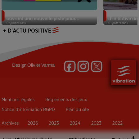
Alzheimer : des chercheurs japonais
Des marmottes
ouvrent une nouvelle piste pour...
d’initiative d
31 juillet 2026
31 juillet 2026
+ D'ACTU POSITIVE
Design
Olivier Varma
Mentions légales
Règlements des jeux
Notice d’information RGPD
Plan du site
Archives
2026
2025
2024
2023
2022