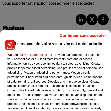
vous apporter satisfaction pour admirer le spectacle !
Musique
Continuer sans accepter
Le respect de votre vie privée est notre priorité
Julien Lieb s’essaye à la vie de chatelain
dans son nouveau clip
7 août 2026
We and
our (447) partners
do the following data processing based on
your consent and/or our legitimate interest: Store and/or access
information on a device; Use limited data to select advertising; Create
profiles for personalised advertising; Use profiles to select personalised
advertising; Measure advertising performance; Measure content
performance; Understand audiences through statistics or combinations
Madonna sort enfin le remix de « Love
of data from different sources; Develop and improve services; Create
Sensation » avec Kylie Minogue
profiles to personalise content; Use profiles to select personalised
7 août 2026
content; Use limited data to select content; Ensure security, prevent and
detect fraud, and fix errors; Deliver and present advertising and content;
Save and communicate privacy choices. These technologies may
process personal data such as IP address and browsing data to offer
following functionalities: Identify devices based on information actively