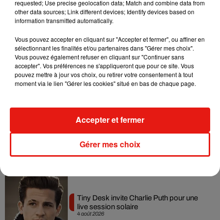
Tayc et Didi B dévoilent le single le plus
requested; Use precise geolocation data; Match and combine data from
dansant de l’année
other data sources; Link different devices; Identify devices based on
7 août 2026
information transmitted automatically.
Vous pouvez accepter en cliquant sur "Accepter et fermer", ou affiner en
sélectionnant les finalités et/ou partenaires dans "Gérer mes choix".
Vous pouvez également refuser en cliquant sur "Continuer sans
accepter". Vos préférences ne s'appliqueront que pour ce site. Vous
Angèle et Amélie Lens dévoilent leur
pouvez mettre à jour vos choix, ou retirer votre consentement à tout
collaboration tant attendue
moment via le lien "Gérer les cookies" situé en bas de chaque page.
7 août 2026
Accepter et fermer
Benny Blanco invite Selena Gomez et
Becky G sur son nouveau single
Gérer mes choix
5 août 2026
Tiny Desk invite Charlie Puth pour une
live session solaire
4 août 2026