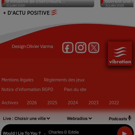
d’initiative de chercheurs...
ouvrent une no
31 juillet 2026
31 juillet 2026
+ D'ACTU POSITIVE
Design
Olivier Varma
Mentions légales
Règlements des jeux
Notice d’information RGPD
Plan du site
Archives
2026
2025
2024
2023
2022
Live :
Choisir une ville
Webradios
Podcasts
Charles & Eddie
Would I Lie To You ?
-