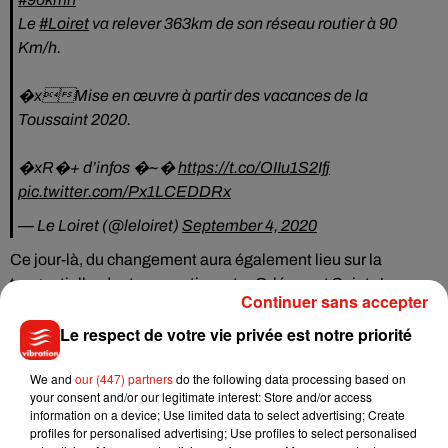
Le
#Loiret
va relever 363km de son réseau routier à 90
Km/h.
�xMise en œuvre à partir des vacances de la
Toussaint 2020.
�xR�+ d’infos �~�️
https://t.co/OIIu1S2Ifj
pic.twitter.com/Px1LCEDDRx
— Le Loiret (@leloiret)
September 4, 2020
Ce jour-là, du changement aura également lieu sur la
tangentielle, dont une partie, entre Orléans et Saint-Jean-
Continuer sans accepter
de-La-Ruelle, devrait à l’inverse voir la limitation de vitesse
redescendre à 70km/h.
Le respect de votre vie privée est notre priorité
We and
our (447) partners
do the following data processing based on
your consent and/or our legitimate interest: Store and/or access
information on a device; Use limited data to select advertising; Create
Musique
profiles for personalised advertising; Use profiles to select personalised