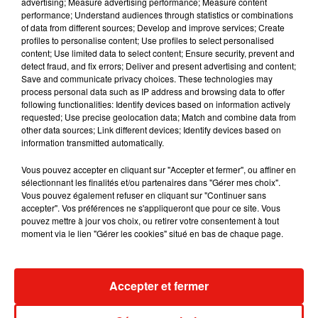
advertising; Measure advertising performance; Measure content
performance; Understand audiences through statistics or combinations
of data from different sources; Develop and improve services; Create
Julien Lieb s’essaye à la vie de chatelain
profiles to personalise content; Use profiles to select personalised
dans son nouveau clip
content; Use limited data to select content; Ensure security, prevent and
7 août 2026
detect fraud, and fix errors; Deliver and present advertising and content;
Save and communicate privacy choices. These technologies may
process personal data such as IP address and browsing data to offer
following functionalities: Identify devices based on information actively
requested; Use precise geolocation data; Match and combine data from
other data sources; Link different devices; Identify devices based on
Madonna sort enfin le remix de « Love
information transmitted automatically.
Sensation » avec Kylie Minogue
7 août 2026
Vous pouvez accepter en cliquant sur "Accepter et fermer", ou affiner en
sélectionnant les finalités et/ou partenaires dans "Gérer mes choix".
Vous pouvez également refuser en cliquant sur "Continuer sans
accepter". Vos préférences ne s'appliqueront que pour ce site. Vous
pouvez mettre à jour vos choix, ou retirer votre consentement à tout
Tayc et Didi B dévoilent le single le plus
moment via le lien "Gérer les cookies" situé en bas de chaque page.
dansant de l’année
7 août 2026
Accepter et fermer