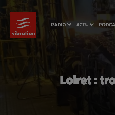
RADIO
ACTU
PODCA
Loiret : tr