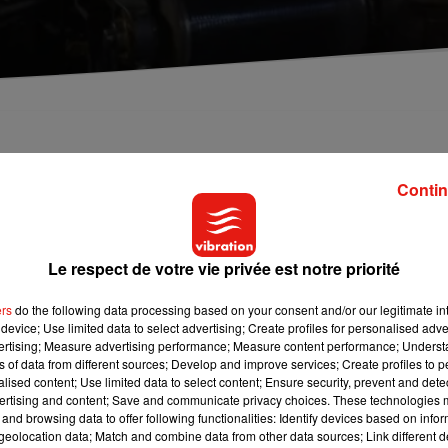
prise de la célèbre verrerie Duralex, dans le Loiret.
Contin
 de reprise pour la verrerie
Duralex,
basée à La Chapelle-Saint-
t été fixée au 31 décembre 2020. L’offre la plus sérieuse émane 
Le respect de votre vie privée est notre priorité
 contrôlée par le fonds d'investissement européen Kartesia. Ce
et promet d'apporter 12 millions d'euros cette année.
ers
do the following data processing based on your consent and/or our legitimate int
device; Use limited data to select advertising; Create profiles for personalised adver
Antoine Ioannidès, qui avaient contribué au redressement de
vertising; Measure advertising performance; Measure content performance; Unders
r tous les salariés, mais n'apportent pas garantie de
ns of data from different sources; Develop and improve services; Create profiles to 
dépendant, a également déposé une autre offre, mais celle-ci e
alised content; Use limited data to select content; Ensure security, prevent and detect
ertising and content; Save and communicate privacy choices. These technologies
t incomplètes par des proches du dossier. Toutes seront examiné
and browsing data to offer following functionalities: Identify devices based on infor
 en redressement judiciaire. L’entreprise connaît des difficultés
eolocation data; Match and combine data from other data sources; Link different de