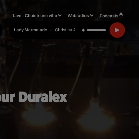
Live :
Choisir une ville
Webradios
Podcasts
-
Christina Aguilera & P!nk & Lil' Kim & Mya Fe
Lady Marmalade
pour Duralex