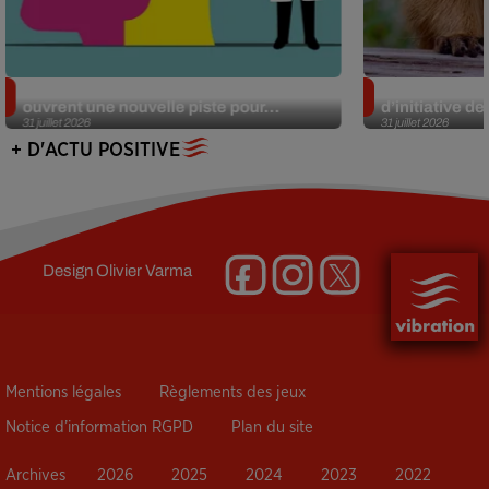
Alzheimer : des chercheurs japonais
Des marmottes
ouvrent une nouvelle piste pour...
d’initiative d
31 juillet 2026
31 juillet 2026
+ D'ACTU POSITIVE
Design
Olivier Varma
Mentions légales
Règlements des jeux
Notice d’information RGPD
Plan du site
Archives
2026
2025
2024
2023
2022