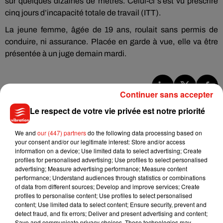
sur quelques dizaines de mètres. Celui-ci s’est vu prescrire
cinq jours d’incapacité totale de travail (ITT).
La jeune femme, âgée de 19 ans, roulait sans permis de
conduire, ni assurance. Placée en garde à vue, elle va être
présentée à un juge demain mardi.
Continuer sans accepter
Musique
Le respect de votre vie privée est notre priorité
We and
our (447) partners
do the following data processing based on
Madonna sort enfin le remix de « Love
your consent and/or our legitimate interest: Store and/or access
Sensation » avec Kylie Minogue
information on a device; Use limited data to select advertising; Create
7 août 2026
profiles for personalised advertising; Use profiles to select personalised
advertising; Measure advertising performance; Measure content
performance; Understand audiences through statistics or combinations
of data from different sources; Develop and improve services; Create
profiles to personalise content; Use profiles to select personalised
content; Use limited data to select content; Ensure security, prevent and
Tayc et Didi B dévoilent le single le plus
detect fraud, and fix errors; Deliver and present advertising and content;
dansant de l’année
7 août 2026
Save and communicate privacy choices. These technologies may