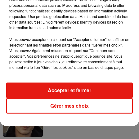
process personal data such as IP address and browsing data to offer
following functionalities: Identify devices based on information actively
requested; Use precise geolocation data; Match and combine data from
other data sources; Link different devices; Identify devices based on
information transmitted automatically.
Angèle et Amélie Lens dévoilent leur
collaboration tant attendue
Vous pouvez accepter en cliquant sur "Accepter et fermer", ou affiner en
7 août 2026
sélectionnant les finalités et/ou partenaires dans "Gérer mes choix".
Vous pouvez également refuser en cliquant sur "Continuer sans
accepter". Vos préférences ne s'appliqueront que pour ce site. Vous
pouvez mettre à jour vos choix, ou retirer votre consentement à tout
moment via le lien "Gérer les cookies" situé en bas de chaque page.
Benny Blanco invite Selena Gomez et
Becky G sur son nouveau single
5 août 2026
Accepter et fermer
Gérer mes choix
Tiny Desk invite Charlie Puth pour une
live session solaire
4 août 2026