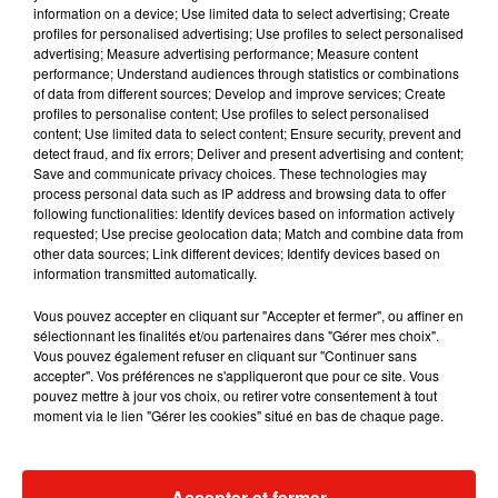
information on a device; Use limited data to select advertising; Create
profiles for personalised advertising; Use profiles to select personalised
advertising; Measure advertising performance; Measure content
performance; Understand audiences through statistics or combinations
Musique
of data from different sources; Develop and improve services; Create
profiles to personalise content; Use profiles to select personalised
content; Use limited data to select content; Ensure security, prevent and
detect fraud, and fix errors; Deliver and present advertising and content;
Julien Lieb s’essaye à la vie de chatelain
Save and communicate privacy choices. These technologies may
dans son nouveau clip
process personal data such as IP address and browsing data to offer
7 août 2026
following functionalities: Identify devices based on information actively
requested; Use precise geolocation data; Match and combine data from
other data sources; Link different devices; Identify devices based on
information transmitted automatically.
Madonna sort enfin le remix de « Love
Vous pouvez accepter en cliquant sur "Accepter et fermer", ou affiner en
Sensation » avec Kylie Minogue
sélectionnant les finalités et/ou partenaires dans "Gérer mes choix".
7 août 2026
Vous pouvez également refuser en cliquant sur "Continuer sans
accepter". Vos préférences ne s'appliqueront que pour ce site. Vous
pouvez mettre à jour vos choix, ou retirer votre consentement à tout
moment via le lien "Gérer les cookies" situé en bas de chaque page.
Tayc et Didi B dévoilent le single le plus
dansant de l’année
Accepter et fermer
7 août 2026