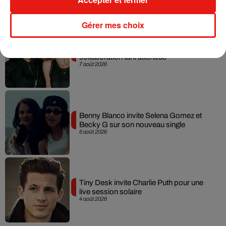
Gérer mes choix
Angèle et Amélie Lens dévoilent leur
collaboration tant attendue
7 août 2026
Benny Blanco invite Selena Gomez et
Becky G sur son nouveau single
5 août 2026
Tiny Desk invite Charlie Puth pour une
live session solaire
4 août 2026