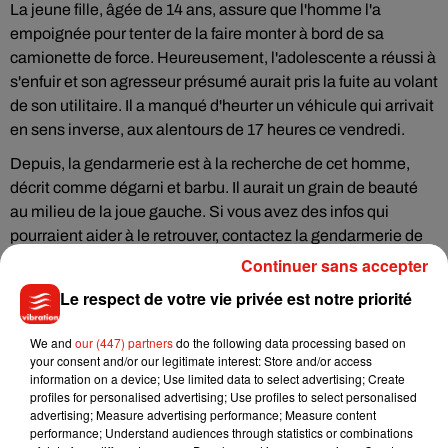
La jeune fille, âgée de 14 ans, assure que l'homme l'a
empoignée pour tenter de la faire monter à bord de sa
camionette de force. Heureusement, l'adolescente a réussi à
s'enfuir et son agresseur présumé aurait pris la fuite au volant
de son utilitaire. Il a manqué d'heurter un véhicule qui arrivait
en sens inverse, aux alentours de 17 heures ce vendredi.
Depuis, la gendarmerie est à la recherche de cet homme,
décrit comme dégarni et barbu. Il aurait un grain de beauté
au milieu de la joue gauche. Si vous avez des infos qui
pourraient aider à le retrouver, contactez la gendarmerie de
Jargeau.
Continuer sans accepter
Le respect de votre vie privée est notre priorité
We and
our (447) partners
do the following data processing based on
Musique
your consent and/or our legitimate interest: Store and/or access
information on a device; Use limited data to select advertising; Create
profiles for personalised advertising; Use profiles to select personalised
advertising; Measure advertising performance; Measure content
Julien Lieb s’essaye à la vie de chatelain
performance; Understand audiences through statistics or combinations