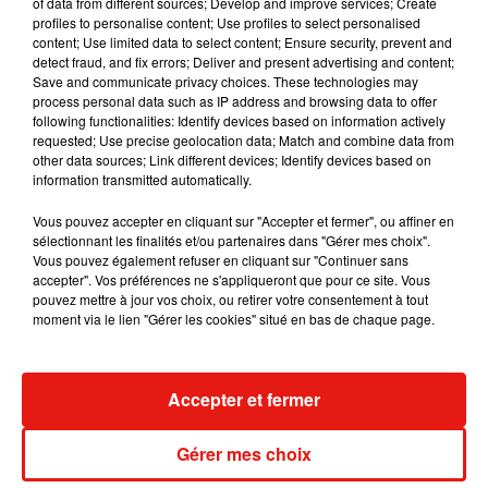
dans son nouveau clip
of data from different sources; Develop and improve services; Create
7 août 2026
profiles to personalise content; Use profiles to select personalised
content; Use limited data to select content; Ensure security, prevent and
detect fraud, and fix errors; Deliver and present advertising and content;
Save and communicate privacy choices. These technologies may
process personal data such as IP address and browsing data to offer
following functionalities: Identify devices based on information actively
Madonna sort enfin le remix de « Love
requested; Use precise geolocation data; Match and combine data from
Sensation » avec Kylie Minogue
other data sources; Link different devices; Identify devices based on
7 août 2026
information transmitted automatically.
Vous pouvez accepter en cliquant sur "Accepter et fermer", ou affiner en
sélectionnant les finalités et/ou partenaires dans "Gérer mes choix".
Vous pouvez également refuser en cliquant sur "Continuer sans
Tayc et Didi B dévoilent le single le plus
accepter". Vos préférences ne s'appliqueront que pour ce site. Vous
dansant de l’année
pouvez mettre à jour vos choix, ou retirer votre consentement à tout
7 août 2026
moment via le lien "Gérer les cookies" situé en bas de chaque page.
Accepter et fermer
Angèle et Amélie Lens dévoilent leur
collaboration tant attendue
Gérer mes choix
7 août 2026