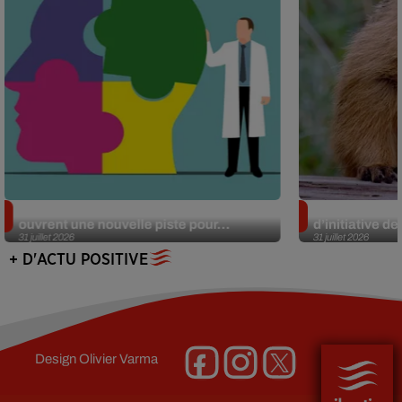
Alzheimer : des chercheurs japonais
Des marmottes
ouvrent une nouvelle piste pour...
d’initiative d
31 juillet 2026
31 juillet 2026
+ D'ACTU POSITIVE
Design
Olivier Varma