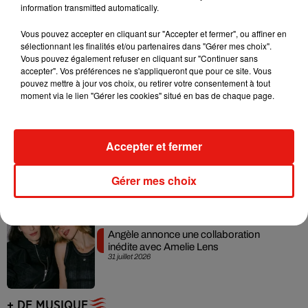
information transmitted automatically.
Vous pouvez accepter en cliquant sur "Accepter et fermer", ou affiner en
sélectionnant les finalités et/ou partenaires dans "Gérer mes choix".
Grand Corps Malade emmène Styleto
Vous pouvez également refuser en cliquant sur "Continuer sans
en road-trip dans son nouveau clip
accepter". Vos préférences ne s'appliqueront que pour ce site. Vous
31 juillet 2026
pouvez mettre à jour vos choix, ou retirer votre consentement à tout
moment via le lien "Gérer les cookies" situé en bas de chaque page.
Ariana Grande se libère dans son nouvel
Accepter et fermer
album « Petals »
31 juillet 2026
Gérer mes choix
Angèle annonce une collaboration
inédite avec Amelie Lens
31 juillet 2026
+ DE MUSIQUE