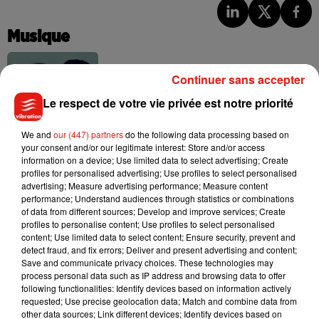
Musique
Continuer sans accepter
Benny Blanco invite Selena Gomez et
Becky G sur son nouveau single
Le respect de votre vie privée est notre priorité
5 août 2026
We and
our (447) partners
do the following data processing based on
your consent and/or our legitimate interest: Store and/or access
information on a device; Use limited data to select advertising; Create
profiles for personalised advertising; Use profiles to select personalised
Tiny Desk invite Charlie Puth pour une
advertising; Measure advertising performance; Measure content
live session solaire
performance; Understand audiences through statistics or combinations
4 août 2026
of data from different sources; Develop and improve services; Create
profiles to personalise content; Use profiles to select personalised
content; Use limited data to select content; Ensure security, prevent and
detect fraud, and fix errors; Deliver and present advertising and content;
Save and communicate privacy choices. These technologies may
process personal data such as IP address and browsing data to offer
Ariana Grande prendra une pause après
following functionalities: Identify devices based on information actively
sa tournée mondiale
requested; Use precise geolocation data; Match and combine data from
4 août 2026
other data sources; Link different devices; Identify devices based on