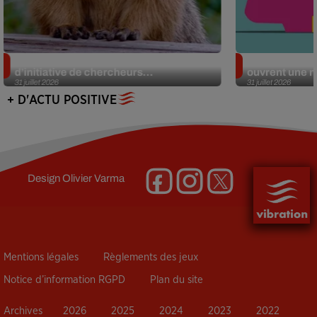
Des marmottes sur OnlyFans : la drôle
Alzheimer : d
d’initiative de chercheurs...
ouvrent une no
31 juillet 2026
31 juillet 2026
+ D'ACTU POSITIVE
Design
Olivier Varma
Mentions légales
Règlements des jeux
Notice d’information RGPD
Plan du site
Archives
2026
2025
2024
2023
2022