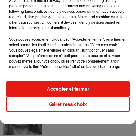
Save and communicate privacy choices. These technologies may
process personal data such as IP address and browsing data to offer
following functionalities: Identify devices based on information actively
requested; Use precise geolocation data; Match and combine data from
other data sources; Link different devices; Identify devices based on
information transmitted automatically.
Ariana Grande prendra une pause après
sa tournée mondiale
Vous pouvez accepter en cliquant sur "Accepter et fermer", ou affiner en
4 août 2026
sélectionnant les finalités et/ou partenaires dans "Gérer mes choix".
Vous pouvez également refuser en cliquant sur "Continuer sans
accepter". Vos préférences ne s'appliqueront que pour ce site. Vous
pouvez mettre à jour vos choix, ou retirer votre consentement à tout
moment via le lien "Gérer les cookies" situé en bas de chaque page.
Grand Corps Malade emmène Styleto
en road-trip dans son nouveau clip
31 juillet 2026
Accepter et fermer
Gérer mes choix
Ariana Grande se libère dans son nouvel
album « Petals »
31 juillet 2026