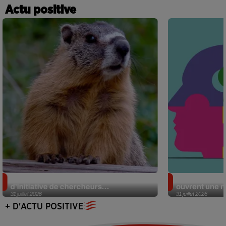
Actu positive
Des marmottes sur OnlyFans : la drôle
Alzheimer : d
d’initiative de chercheurs...
ouvrent une no
31 juillet 2026
31 juillet 2026
+ D'ACTU POSITIVE