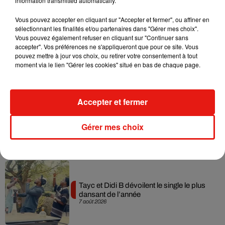
information transmitted automatically.
Musique
Vous pouvez accepter en cliquant sur "Accepter et fermer", ou affiner en
sélectionnant les finalités et/ou partenaires dans "Gérer mes choix".
Vous pouvez également refuser en cliquant sur "Continuer sans
accepter". Vos préférences ne s'appliqueront que pour ce site. Vous
Julien Lieb s’essaye à la vie de chatelain
pouvez mettre à jour vos choix, ou retirer votre consentement à tout
dans son nouveau clip
moment via le lien "Gérer les cookies" situé en bas de chaque page.
7 août 2026
Accepter et fermer
Madonna sort enfin le remix de « Love
Gérer mes choix
Sensation » avec Kylie Minogue
7 août 2026
Tayc et Didi B dévoilent le single le plus
dansant de l’année
7 août 2026