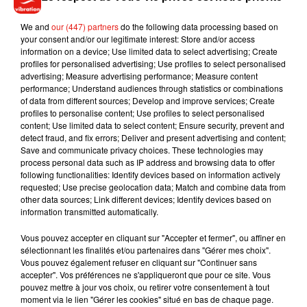
We and
our (447) partners
do the following data processing based on
your consent and/or our legitimate interest: Store and/or access
information on a device; Use limited data to select advertising; Create
profiles for personalised advertising; Use profiles to select personalised
advertising; Measure advertising performance; Measure content
performance; Understand audiences through statistics or combinations
of data from different sources; Develop and improve services; Create
profiles to personalise content; Use profiles to select personalised
content; Use limited data to select content; Ensure security, prevent and
Musique
detect fraud, and fix errors; Deliver and present advertising and content;
Save and communicate privacy choices. These technologies may
process personal data such as IP address and browsing data to offer
following functionalities: Identify devices based on information actively
Julien Lieb s’essaye à la vie de chatelain
requested; Use precise geolocation data; Match and combine data from
dans son nouveau clip
other data sources; Link different devices; Identify devices based on
7 août 2026
information transmitted automatically.
Vous pouvez accepter en cliquant sur "Accepter et fermer", ou affiner en
sélectionnant les finalités et/ou partenaires dans "Gérer mes choix".
Vous pouvez également refuser en cliquant sur "Continuer sans
accepter". Vos préférences ne s'appliqueront que pour ce site. Vous
Madonna sort enfin le remix de « Love
pouvez mettre à jour vos choix, ou retirer votre consentement à tout
Sensation » avec Kylie Minogue
moment via le lien "Gérer les cookies" situé en bas de chaque page.
7 août 2026