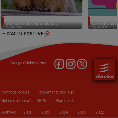
Des marmottes sur OnlyFans : la drôle
Alzheimer : d
d’initiative de chercheurs...
ouvrent une no
31 juillet 2026
31 juillet 2026
+ D'ACTU POSITIVE
Design
Olivier Varma
Mentions légales
Règlements des jeux
Notice d’information RGPD
Plan du site
Archives
2026
2025
2024
2023
2022