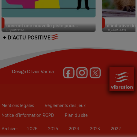
Alzheimer : des chercheurs japonais
Des marmottes
ouvrent une nouvelle piste pour...
d’initiative d
31 juillet 2026
31 juillet 2026
+ D'ACTU POSITIVE
Design
Olivier Varma
Mentions légales
Règlements des jeux
Notice d’information RGPD
Plan du site
Archives
2026
2025
2024
2023
2022