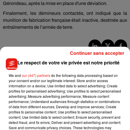
Gérondeau, après la mise en place d'une déviation.
Finalement, les démineurs contactés, ont indiqué que la
munition de fabrication française était inactive, destinée aux
entraînements de l’armée de terre.
Continuer sans accepter
Musique
Le respect de votre vie privée est notre priorité
We and
our (447) partners
do the following data processing based on
Julien Lieb s’essaye à la vie de chatelain
your consent and/or our legitimate interest: Store and/or access
dans son nouveau clip
information on a device; Use limited data to select advertising; Create
7 août 2026
profiles for personalised advertising; Use profiles to select personalised
advertising; Measure advertising performance; Measure content
performance; Understand audiences through statistics or combinations
of data from different sources; Develop and improve services; Create
profiles to personalise content; Use profiles to select personalised
Madonna sort enfin le remix de « Love
content; Use limited data to select content; Ensure security, prevent and
Sensation » avec Kylie Minogue
detect fraud, and fix errors; Deliver and present advertising and content;
7 août 2026
Save and communicate privacy choices. These technologies may