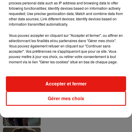
process personal data such as IP address and browsing data to offer
following functionalities: Identify devices based on information actively
requested; Use precise geolocation data; Match and combine data from
other data sources; Link different devices; Identify devices based on
information transmitted automatically.
Tayc et Didi B dévoilent le single le plus
dansant de l’année
7 août 2026
Vous pouvez accepter en cliquant sur "Accepter et fermer", ou affiner en
sélectionnant les finalités et/ou partenaires dans "Gérer mes choix".
Vous pouvez également refuser en cliquant sur "Continuer sans
accepter". Vos préférences ne s'appliqueront que pour ce site. Vous
pouvez mettre à jour vos choix, ou retirer votre consentement à tout
moment via le lien "Gérer les cookies" situé en bas de chaque page.
Angèle et Amélie Lens dévoilent leur
collaboration tant attendue
7 août 2026
Accepter et fermer
Gérer mes choix
Benny Blanco invite Selena Gomez et
Becky G sur son nouveau single
5 août 2026