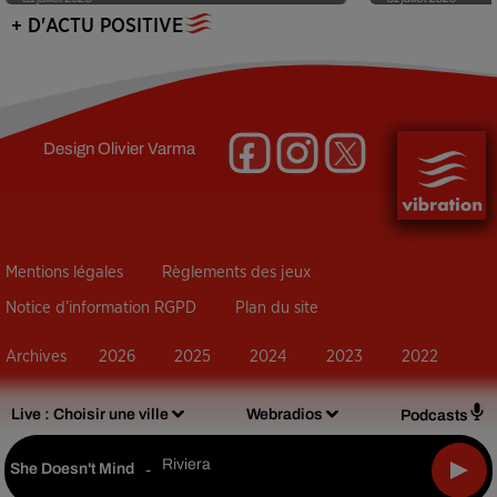
+ D'ACTU POSITIVE
Design
Olivier Varma
Mentions légales
Règlements des jeux
Notice d’information RGPD
Plan du site
Archives
2026
2025
2024
2023
2022
Live :
Choisir une ville
Webradios
Podcasts
Riviera
She Doesn't Mind
-