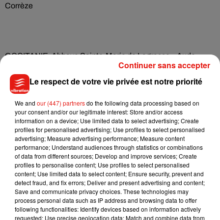
Corrèze
OCCITANIE. Abbaye Sainte-Marie de Lagrasse – Aude
Continuer sans accepter
Le respect de votre vie privée est notre priorité
We and
our (447) partners
do the following data processing based on
PAYS DE LA LOIRE. Ancien Tribunal à Baugé-en-Anjou –
your consent and/or our legitimate interest: Store and/or access
Maine-et-Loire
information on a device; Use limited data to select advertising; Create
profiles for personalised advertising; Use profiles to select personalised
advertising; Measure advertising performance; Measure content
performance; Understand audiences through statistics or combinations
of data from different sources; Develop and improve services; Create
profiles to personalise content; Use profiles to select personalised
PROVENCE-ALPES-CÔTE D’AZUR. Cathédrale Notre-
content; Use limited data to select content; Ensure security, prevent and
Dame du Réal à Embrun – Hautes-Alpes
detect fraud, and fix errors; Deliver and present advertising and content;
Save and communicate privacy choices. These technologies may
process personal data such as IP address and browsing data to offer
following functionalities: Identify devices based on information actively
requested; Use precise geolocation data; Match and combine data from