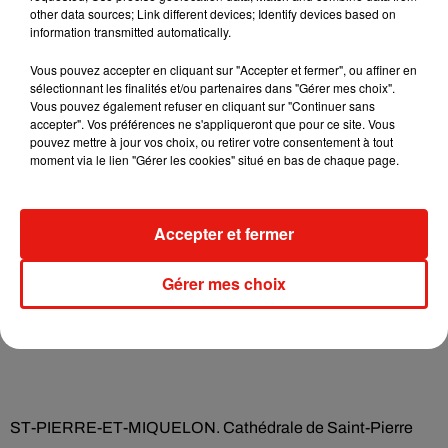
other data sources; Link different devices; Identify devices based on
GUADELOUPE. Habitation Zévallos au Moule
information transmitted automatically.
Vous pouvez accepter en cliquant sur "Accepter et fermer", ou affiner en
sélectionnant les finalités et/ou partenaires dans "Gérer mes choix".
Vous pouvez également refuser en cliquant sur "Continuer sans
MARTINIQUE. Eglise du Sacré-Cœur de Balata
accepter". Vos préférences ne s'appliqueront que pour ce site. Vous
pouvez mettre à jour vos choix, ou retirer votre consentement à tout
moment via le lien "Gérer les cookies" situé en bas de chaque page.
GUYANE. Eglise Saint-Joseph d’Iracoubo
Accepter et fermer
Gérer mes choix
LA RÉUNION. Pont suspendu de la rivière de l’Est
ST-PIERRE-ET-MIQUELON. Cathédrale de Saint-Pierre