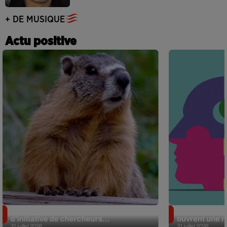
+ DE MUSIQUE
Actu positive
Des marmottes sur OnlyFans : la drôle
Alzheimer : d
d’initiative de chercheurs...
ouvrent une no
31 juillet 2026
31 juillet 2026