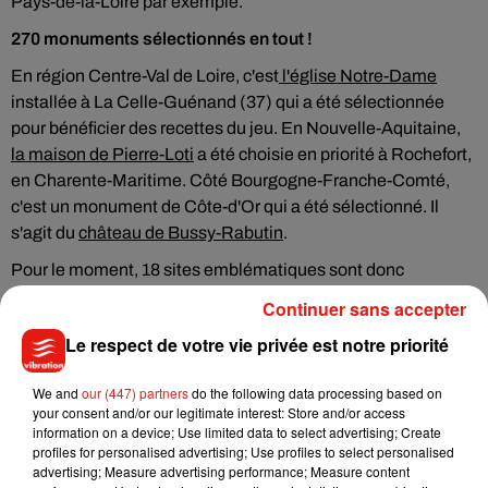
Pays-de-la-Loire par exemple.
270 monuments sélectionnés en tout !
En région Centre-Val de Loire, c'est
l'église Notre-Dame
installée à La Celle-Guénand (37) qui a été sélectionnée
pour bénéficier des recettes du jeu. En Nouvelle-Aquitaine,
la maison de Pierre-Loti
a été choisie en priorité à Rochefort,
en Charente-Maritime. Côté Bourgogne-Franche-Comté,
c'est un monument de Côte-d'Or qui a été sélectionné. Il
s'agit du
château de Bussy-Rabutin
.
Pour le moment, 18 sites emblématiques sont donc
prioritaires mais au total, 270 monuments ont été choisis
Continuer sans accepter
pour bénéficier de l'argent récolté par ce loto du Patrimoine.
Le respect de votre vie privée est notre priorité
We and
our (447) partners
do the following data processing based on
your consent and/or our legitimate interest: Store and/or access
Musique
information on a device; Use limited data to select advertising; Create
profiles for personalised advertising; Use profiles to select personalised
advertising; Measure advertising performance; Measure content