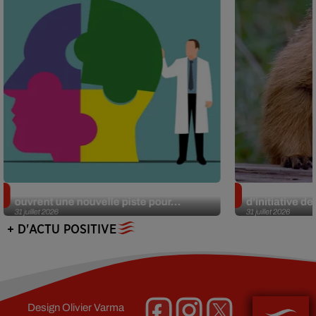
Alzheimer : des chercheurs japonais
Des marmottes
ouvrent une nouvelle piste pour...
d’initiative d
31 juillet 2026
31 juillet 2026
+ D'ACTU POSITIVE
Design
Olivier Varma