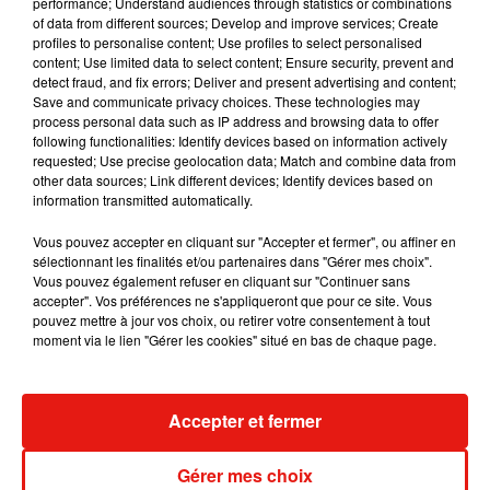
performance; Understand audiences through statistics or combinations
Julien Lieb s’essaye à la vie de chatelain
of data from different sources; Develop and improve services; Create
dans son nouveau clip
profiles to personalise content; Use profiles to select personalised
7 août 2026
content; Use limited data to select content; Ensure security, prevent and
detect fraud, and fix errors; Deliver and present advertising and content;
Save and communicate privacy choices. These technologies may
process personal data such as IP address and browsing data to offer
following functionalities: Identify devices based on information actively
requested; Use precise geolocation data; Match and combine data from
Madonna sort enfin le remix de « Love
other data sources; Link different devices; Identify devices based on
Sensation » avec Kylie Minogue
information transmitted automatically.
7 août 2026
Vous pouvez accepter en cliquant sur "Accepter et fermer", ou affiner en
sélectionnant les finalités et/ou partenaires dans "Gérer mes choix".
Vous pouvez également refuser en cliquant sur "Continuer sans
accepter". Vos préférences ne s'appliqueront que pour ce site. Vous
Tayc et Didi B dévoilent le single le plus
pouvez mettre à jour vos choix, ou retirer votre consentement à tout
dansant de l’année
moment via le lien "Gérer les cookies" situé en bas de chaque page.
7 août 2026
Accepter et fermer
Angèle et Amélie Lens dévoilent leur
Gérer mes choix
collaboration tant attendue