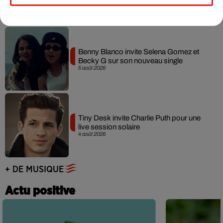
7 août 2026
Benny Blanco invite Selena Gomez et
Becky G sur son nouveau single
5 août 2026
Tiny Desk invite Charlie Puth pour une
live session solaire
4 août 2026
+ DE MUSIQUE
Actu positive