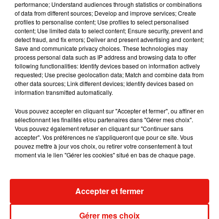
performance; Understand audiences through statistics or combinations
d’aussi fort en émotions. Je vous aime, je n’ai pas les mots
of data from different sources; Develop and improve services; Create
profiles to personalise content; Use profiles to select personalised
pour vous remercier. Ce dernier concert à Lille était
content; Use limited data to select content; Ensure security, prevent and
exceptionnel, pour voir chanter avec @__sappho__ , avoir
detect fraud, and fix errors; Deliver and present advertising and content;
mes amis, ma famille, mes équipes près de moi. Vous avoir
Save and communicate privacy choices. These technologies may
process personal data such as IP address and browsing data to offer
vous en face de moi. Partager une sorte d’osmose aussi
following functionalities: Identify devices based on information actively
belle et douce. Je ne pourrais jamais assez vous remercier.
requested; Use precise geolocation data; Match and combine data from
Je vous aime pour toujours. Louane
other data sources; Link different devices; Identify devices based on
information transmitted automatically.
Une publication partagée par
'È�a� ��` �xR"
(@louane) le
Vous pouvez accepter en cliquant sur "Accepter et fermer", ou affiner en
sélectionnant les finalités et/ou partenaires dans "Gérer mes choix".
Vous pouvez également refuser en cliquant sur "Continuer sans
accepter". Vos préférences ne s'appliqueront que pour ce site. Vous
pouvez mettre à jour vos choix, ou retirer votre consentement à tout
moment via le lien "Gérer les cookies" situé en bas de chaque page.
Accepter et fermer
Gérer mes choix