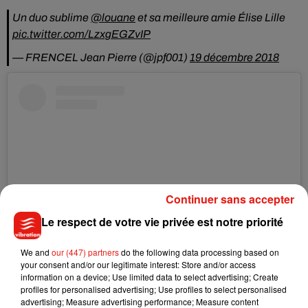
Un duo sublime
@louane
et sa meilleure amie Élise Lille
pic.twitter.com/LzxgEGZvIP
— FRENCEL Jean Pierre (@jpf001)
19 décembre 2018
Continuer sans accepter
Le respect de votre vie privée est notre priorité
We and
our (447) partners
do the following data processing based on
your consent and/or our legitimate interest: Store and/or access
Voir cette publication sur Instagram
information on a device; Use limited data to select advertising; Create
profiles for personalised advertising; Use profiles to select personalised
Merci, merci d’avoir été là depuis le début. Cette tournée
advertising; Measure advertising performance; Measure content
s’achève et j’ai jamais vécu quelque chose d’aussi riche,