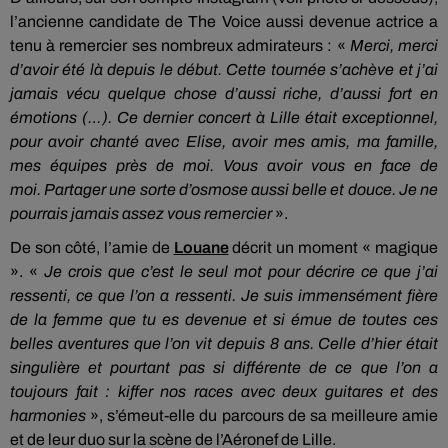
l’ancienne candidate de The
Voice
aussi devenue actrice a
tenu à remercier ses nombreux admirateurs :
«
Merci, merci
d’avoir été là depuis le début.
Cette tournée s’achève et j’ai
jamais vécu quelque chose d’aussi riche, d’aussi fort en
émotions
(…)
.
Ce dernier concert à Lille était exceptionnel,
pour avoir
chanté
avec
Elise
, avoir mes amis, ma famille,
mes équipes près de moi.
Vous avoir vous en face de
moi.
Partager une sorte d’osmose aussi belle et douce.
Je ne
pourrais jamais assez vous remercier
».
De son côté, l’amie de
Louane
décrit un moment « magique
».
«
Je crois que c’est le seul mot pour décrire ce que j’ai
ressenti, ce que l’on a ressenti.
Je suis immensément fière
de la femme que tu es devenue et si émue de toutes ces
belles aventures que l’on vit depuis 8 ans.
Celle d’hier était
singulière et pourtant pas si différente de ce que l’on a
toujours fait :
kiffer
nos races avec deux guitares et des
harmonies
», s’émeut-elle du parcours de sa meilleure amie
et de leur duo sur la scène de l’Aéronef de Lille.