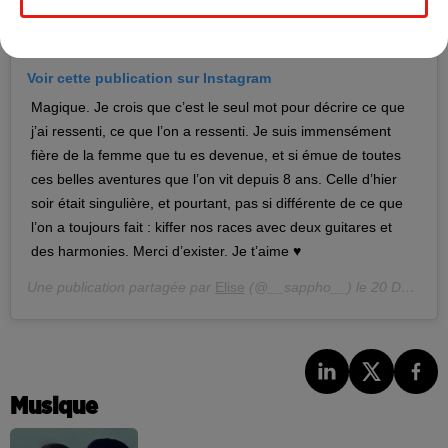
Voir cette publication sur Instagram
Magique. Je crois que c’est le seul mot pour décrire ce que
j’ai ressenti, ce que l’on a ressenti. Je suis immensément
fière de la femme que tu es devenue, et si émue de toutes
ces belles aventures que l’on vit depuis 8 ans. Celle d’hier
soir était singulière, et pourtant, pas si différente de ce que
l’on a toujours fait : kiffer nos races avec deux guitares et
des harmonies. Merci d’exister. Je t’aime ♥️
Une publication partagée par
Elise
(@__sappho__) le
20 Déc. 2018 à 10 :45 PST
Musique