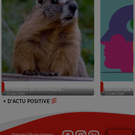
Des marmottes sur OnlyFans : la drôle
Alzheimer : d
d’initiative de chercheurs...
ouvrent une no
31 juillet 2026
31 juillet 2026
+ D'ACTU POSITIVE
Design
Olivier Varma