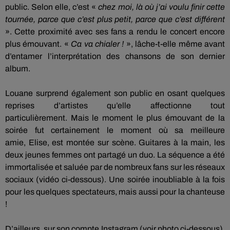
public.
Selon elle, c’est «
chez moi, là où j’ai voulu finir cette
tournée, parce que c’est plus petit, parce que c’est différent
».
Cette proximité avec ses fans a rendu le concert encore
plus émouvant.
«
Ca va chialer !
», lâche-t-elle même avant
d’entamer l’interprétation des chansons de son dernier
album.
Louane surprend également son public en osant quelques
reprises d’artistes qu’elle affectionne tout
particulièrement.
Mais le moment le plus émouvant de la
soirée fut certainement le moment où sa meilleure
amie,
Elise
, est montée sur scène.
Guitares à la main, les
deux jeunes femmes ont partagé un duo.
La séquence a été
immortalisée et saluée par de nombreux fans sur les réseaux
sociaux
(vidéo ci-dessous)
.
U
ne soirée inoubliable à la fois
pour les quelques spectateurs, mais aussi pour la chanteuse
!
D’ailleurs, sur son compte
Instagram (voir photo ci-dessous)
,