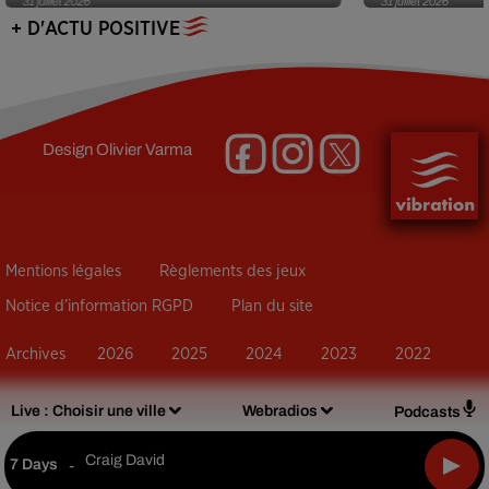
31 juillet 2026
31 juillet 2026
+ D'ACTU POSITIVE
Design
Olivier Varma
Mentions légales
Règlements des jeux
Notice d’information RGPD
Plan du site
Archives
2026
2025
2024
2023
2022
Live :
Choisir une ville
Webradios
Podcasts
Craig David
7 Days
-