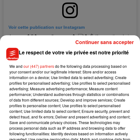
Voir cette publication sur Instagram
Louane �S� nouvelle coupe �x!�xÈ #louane #newhair
Continuer sans accepter
#blonde #frenchsinger #musique
Le respect de votre vie privée est notre priorité
Une publication partagée par
Rudy Marmet
(@rudymarmet) le
11 
We and
our (447) partners
do the following data processing based on
your consent and/or our legitimate interest: Store and/or access
BIENTÔT UN DUO INÉDIT POUR
LOUANE
information on a device; Use limited data to select advertising; Create
profiles for personalised advertising; Use profiles to select personalised
advertising; Measure advertising performance; Measure content
Si Louane a adopté un nouveau look pour la rentrée, c’est
performance; Understand audiences through statistics or combinations
aussi parce qu’elle réserve de nombreuses surprises à ses
of data from different sources; Develop and improve services; Create
profiles to personalise content; Use profiles to select personalised
fans.
En effet, il y a quelques jours, elle a annoncé la fin d’une
content; Use limited data to select content; Ensure security, prevent and
folle journée de tournage invitant même ses fans à «
rester
detect fraud, and fix errors; Deliver and present advertising and content;
connectés
».
Dans la foulée, l’ancienne candidate de
Save and communicate privacy choices. These technologies may
process personal data such as IP address and browsing data to offer
The
Voice
confirmait également la sortie imminente d’une
following functionalities: Identify devices based on information actively
réédition de son dernier album
intitulé
Louane
avec plusieurs
requested; Use precise geolocation data; Match and combine data from