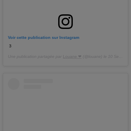
Voir cette publication sur Instagram
3
Une publication partagée par
Louane ❤
(@louane) le
10 Sept. 2018 à 9 :29 PDT