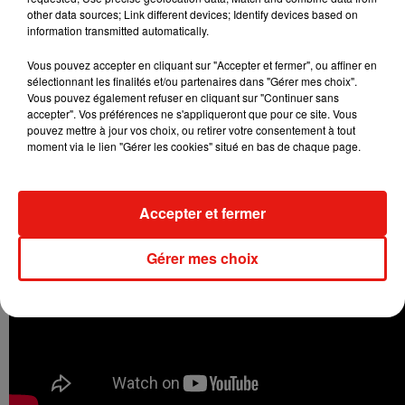
titres inédits, dont un duo avec le chanteur Julien Doré sur le
other data sources; Link different devices; Identify devices based on
information transmitted automatically.
morceau
Midi Sur
Novembre
.
Il s’agira d’ailleurs de son
prochain single.
En attendant, Louane nous régale avec la
Vous pouvez accepter en cliquant sur "Accepter et fermer", ou affiner en
chanson
NO
écrite par Loïc
Nottet
et dont le clip affiche déjà
sélectionnant les finalités et/ou partenaires dans "Gérer mes choix".
Vous pouvez également refuser en cliquant sur "Continuer sans
9 millions de vues sur
Youtube
.
accepter". Vos préférences ne s'appliqueront que pour ce site. Vous
pouvez mettre à jour vos choix, ou retirer votre consentement à tout
moment via le lien "Gérer les cookies" situé en bas de chaque page.
Accepter et fermer
Gérer mes choix