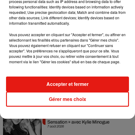
process personal data such as IP address and browsing data to offer
mignon.
T’es mon chocolat de Noël préféré.
Tu es comme un
following functionalities: Identify devices based on information actively
petit flocon qui se pose sur ma joue.
Je me sens trop bien
requested; Use precise geolocation data; Match and combine data from
other data sources; Link different devices; Identify devices based on
avec toi, c’est comme si j’étais avec mon petit frère
», s’est
information transmitted automatically.
exclamée Louane à l’issue de leur prestation.
Adorable !
Vous pouvez accepter en cliquant sur "Accepter et fermer", ou affiner en
sélectionnant les finalités et/ou partenaires dans "Gérer mes choix".
Vous pouvez également refuser en cliquant sur "Continuer sans
accepter". Vos préférences ne s'appliqueront que pour ce site. Vous
Musique
pouvez mettre à jour vos choix, ou retirer votre consentement à tout
moment via le lien "Gérer les cookies" situé en bas de chaque page.
Julien Lieb s’essaye à la vie de chatelain
dans son nouveau clip
Accepter et fermer
7 août 2026
Gérer mes choix
Madonna sort enfin le remix de « Love
Sensation » avec Kylie Minogue
7 août 2026