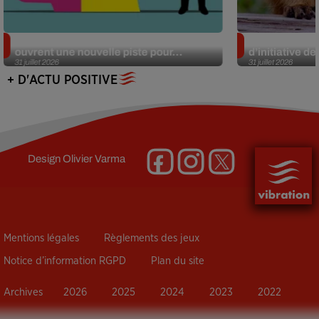
Alzheimer : des chercheurs japonais
Des marmottes
ouvrent une nouvelle piste pour...
d’initiative d
31 juillet 2026
31 juillet 2026
+ D'ACTU POSITIVE
Design
Olivier Varma
Mentions légales
Règlements des jeux
Notice d’information RGPD
Plan du site
Archives
2026
2025
2024
2023
2022