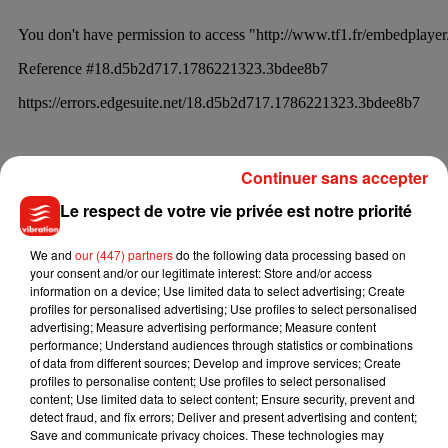
Continuer sans accepter
Le respect de votre vie privée est notre priorité
We and
our (447) partners
do the following data processing based on
your consent and/or our legitimate interest: Store and/or access
information on a device; Use limited data to select advertising; Create
profiles for personalised advertising; Use profiles to select personalised
advertising; Measure advertising performance; Measure content
performance; Understand audiences through statistics or combinations
of data from different sources; Develop and improve services; Create
Le site de la chaîne assure même que le courant est
profiles to personalise content; Use profiles to select personalised
particulièrement bien passé entre Louane et Jean-Marc.
Ils
content; Use limited data to select content; Ensure security, prevent and
se seraient fait de longues et belles déclarations d’amitié.
«
detect fraud, and fix errors; Deliver and present advertising and content;
Save and communicate privacy choices. These technologies may
C’était la première fois que je chantais avec un singe aussi