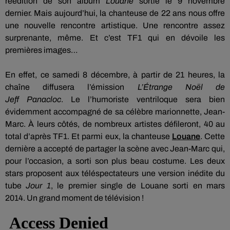
réédition de son album
Louane
sortie le 9 novembre
dernier.
Mais aujourd’hui, la chanteuse de 22 ans nous offre
une nouvelle rencontre artistique.
Une rencontre assez
surprenante, même.
Et c’est TF1 qui en dévoile les
premières images…
En effet, ce samedi 8 décembre, à partir de 21 heures, la
chaîne diffusera l’émission
L’Étrange Noël de
Jeff
Panacloc
.
Le l’humoriste ventriloque sera bien
évidemment accompagné de sa célèbre marionnette, Jean-
Marc.
À leurs côtés, de nombreux artistes défileront, 40 au
total d’après TF1.
Et parmi eux, la chanteuse
Louane
.
Cette
dernière a accepté de partager la scène avec Jean-Marc qui,
pour l’occasion, a sorti son plus beau costume.
Les deux
stars proposent aux téléspectateurs une version inédite du
tube
Jour 1
, le premier single de Louane sorti en mars
2014.
Un grand moment de télévision !