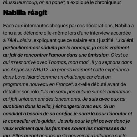
réussi leur coup, on en parle",
a expliqué le chroniqueur.
Nabilla réagit
Face aux internautes choqués par ces déclarations, Nabilla a
tenu à se défendre elle-même lors d'une interview accordée
à
Télé Loisirs
, expliquant que ce salaire était justifié. "
J
'ai été
particulièrement séduite par le concept, je crois vraiment
au fait de rencontrer l'amour dans une émission
. C'est ce
qui m'est arrivé avec Thomas, mon mari , il y a sept ans dans
les Anges sur NRJ12. Je prends vraiment cette expérience
dans Love Island comme un challenge car c'est un
programme nouveau en France".
a-t-elle débuté avant de
détailler son rôle. "
Je ne serai pas qu'une simple animatrice
qui fait uniquement des lancements.
Je suis avec eux au
quotidien dans la villa, j'échangerai avec eux. Si un
candidat a besoin de se confier, je serai là pour l'écouter et
le conseiller et le guider. Je suis pour le girl power donc je
veux vraiment que les femmes soient les maitresses du
jeu.
Elles auront beaucoup de pouvoir et d'influence sur le