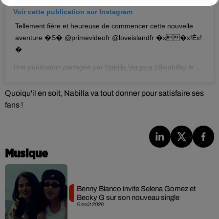
Voir cette publication sur Instagram
Tellement fière et heureuse de commencer cette nouvelle
aventure �S� @primevideofr @loveislandfr �x�x!Èx!
�
Une publication partagée par
Nabilla Vergara
(@nabilla) le
29 Févr
Quoiqu'il en soit, Nabilla va tout donner pour satisfaire ses
fans !
Musique
Benny Blanco invite Selena Gomez et
Becky G sur son nouveau single
5 août 2026