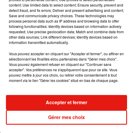
content; Use limited data to select content; Ensure security, prevent and
detect fraud, and fix errors; Deliver and present advertising and content;
Save and communicate privacy choices. These technologies may
Voir cette publication sur Instagram
process personal data such as IP address and browsing data to offer
Thanks babe @vergarathomas for this beautiful sky view
following functionalities: Identify devices based on information actively
requested; Use precise geolocation data; Match and combine data from
�x"
other data sources; Link different devices; Identify devices based on
information transmitted automatically.
Une publication partagée par
Nabilla Vergara
(@nabilla) le
29 Févr
Vous pouvez accepter en cliquant sur "Accepter et fermer", ou affiner en
sélectionnant les finalités et/ou partenaires dans "Gérer mes choix".
Vous pouvez également refuser en cliquant sur "Continuer sans
accepter". Vos préférences ne s'appliqueront que pour ce site. Vous
pouvez mettre à jour vos choix, ou retirer votre consentement à tout
moment via le lien "Gérer les cookies" situé en bas de chaque page.
Accepter et fermer
Gérer mes choix