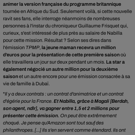
animer l
a version française du programme britannique
tournée en Afrique du Sud. Seulement voilà, si cette nouvelle
ravit ses fans, elle interroge néanmoins de nombreuses
personnes à l'instar du chroniqueur
Guillaume Frisquet qui,
curieux, s'est intéressé de plus près au salaire de Nabilla
pour cette mission. Résultat ? Selon ses dires dans
l'émission
TPMP
,
la jeune maman recevra un million
d’euros pour la présentation de cette première saison
où
elle travaillera un jour sur deux pendant un mois.
La star a
également négocié un autre million pour la deuxième
saison
et un autre encore pour une émission consacrée à sa
vie de famille à Dubaï.
"
Il y a deux contrats : un contrat d'animatrice et un contrat
d'égérie pour la France.
Et Nabilla, grâce à Magali [Berdah,
son agent, ndlr], va gagner entre 1,5 et 2 millions pour
présenter cette émission.
On peut être extrêmement
choqué. Je pense qu'Amazon sont tout sauf des
philanthropes. [...] Ils s'en servent comme étendard. Ils ont