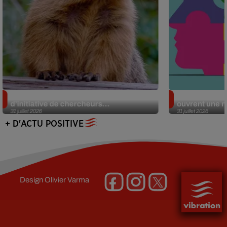
Des marmottes sur OnlyFans : la drôle
Alzheimer : d
d’initiative de chercheurs...
ouvrent une no
31 juillet 2026
31 juillet 2026
+ D'ACTU POSITIVE
Design
Olivier Varma