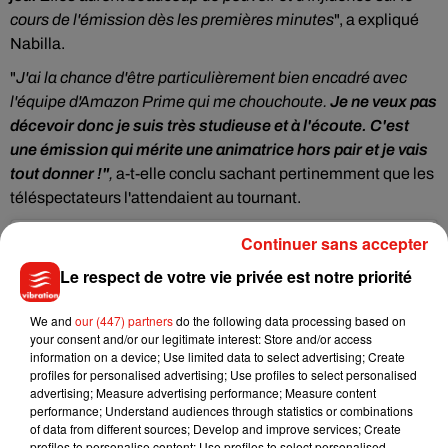
cours de l'émission dès les premières minutes
", a expliqué
Nabilla.
"
J'ai la chance d'être particulièrement bien encadré avec
l'équipe d'Amazon Prime qui me chouchoute.
Je ne veux pas
décevoir donc je suis très studieuse et à l'écoute. C'est
une émission qui mérite une animatrice hors pair et je vais
tout donner !"
,
a-t-elle conclu sachant pertinemment que les
téléspectateurs l'attendaient au tournant.
Continuer sans accepter
Le respect de votre vie privée est notre priorité
We and
our (447) partners
do the following data processing based on
your consent and/or our legitimate interest: Store and/or access
information on a device; Use limited data to select advertising; Create
profiles for personalised advertising; Use profiles to select personalised
advertising; Measure advertising performance; Measure content
performance; Understand audiences through statistics or combinations
of data from different sources; Develop and improve services; Create
profiles to personalise content; Use profiles to select personalised