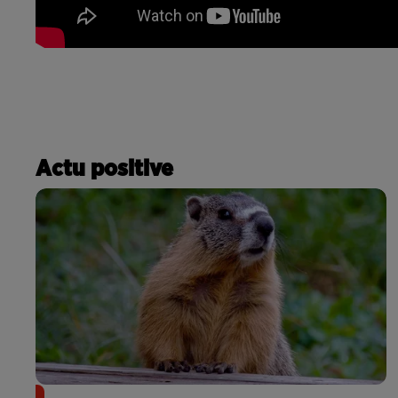
Actu positive
Des marmottes sur OnlyFans : la drôle d’initiative