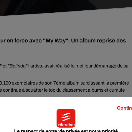
our en force avec "My Way". Un album reprise des
" et
"Belinda"
l'artiste avait réalisé le meilleur démarrage de sa
 80.100 exemplaires de son 7ème album surclassant la première
te continue à squatter le top du classement albums et cumule
Contin
février sur TF1), partira sur les routes de France pour sa tourner
hain et aussi à l'AccorHotels Arena de Paris le 8 décembre
Le respect de votre vie privée est notre priorité