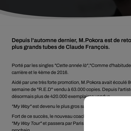
Depuis l'automne dernier, M.Pokora est de ret
plus grands tubes de Claude François.
Porté par les singles
"Cette année là"
,"Comme d'habitude
carrière et le 4ème de 2016.
Aidé par une très forte promotion, M.Pokora avait écoulé
semaine de "R.E.D" vendu à 63.000 copies. Depuis l'artis
désormais plus de 420.000 exemplaires vendus.
"My Way"
est devenu le plus gros succès de sa carrière.
Fort de ce succès, le nouveau coach de The Voice (dès le 4 
"My Way Tour"
et passera par Paris les 21 et 22 Mars proc
prochain.