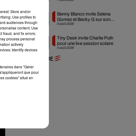
attendue
s
erest: Store and/or
Benny Blanco invite Selena
tising; Use profiles to
Gomez et Becky G sur son
tand audiences through
5 août 2026
nouveau single
personalise content; Use
 fraud, and fix errors;
Tiny Desk invite Charlie Puth
 may process personal
pour une live session solaire
mation actively
4 août 2026
vices; Identify devices
+ DE MUSIQUE
rtenaires dans "Gérer
s'appliqueront que pour
les cookies" situé en