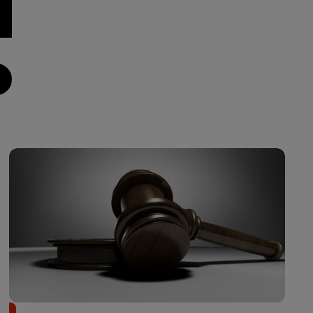
Il achète une veste 3 dollars en friperie et la revend