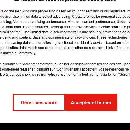
, on lui demande: «
s’il est vrai qu’il y a des projets de cinéma dan
ers
do the following data processing based on your consent and/or our legitimate int
device; Use limited data to select advertising; Create profiles for personalised adver
e. Mais d'abord on va bien s'occu­per de la tour­née, le My Way
vertising; Measure advertising performance; Measure content performance; Unders
ns of data from different sources; Develop and improve services; Create profiles to 
alised content; Use limited data to select content; Ensure security, prevent and detect
ertising and content; Save and communicate privacy choices. These technologies
and browsing data to offer following functionalities: Identify devices based on infor
eolocation data; Match and combine data from other data sources; Link different de
nsmitted automatically.
cliquant sur "Accepter et fermer", ou affiner en sélectionnant les finalités et/ou pa
 également refuser en cliquant sur "Continuer sans accepter". Vos préférences ne 
tre à jour vos choix, ou retirer votre consentement à tout moment via le lien "Gérer 
Gérer mes choix
Accepter et fermer