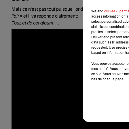
Mais ce n'est pas tout puisque l'or d'une interview sur M6
We and
our (447) partn
access information on a 
l’air
» et il va réponde clairement: «
C’est la prochaine étap
select personalised ad
Tour, et de cet album
, ».
statistics or combinatio
profiles to select person
Deliver and present adv
data such as IP address 
requested; Use precise g
based on information tra
Vous pouvez accepter en 
mes choix". Vous pouvez
ce site. Vous pouvez met
bas de chaque page.