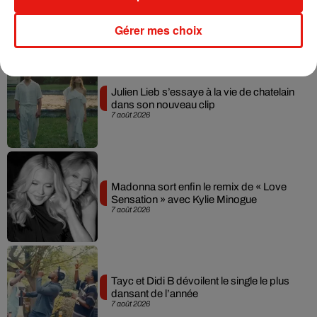
Gérer mes choix
Musique
Julien Lieb s’essaye à la vie de chatelain
dans son nouveau clip
7 août 2026
Madonna sort enfin le remix de « Love
Sensation » avec Kylie Minogue
7 août 2026
Tayc et Didi B dévoilent le single le plus
dansant de l’année
7 août 2026