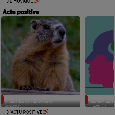
+ DE MUSIQUE
Actu positive
Des marmottes sur OnlyFans : la drôle
Alzheimer : d
d’initiative de chercheurs...
ouvrent une no
31 juillet 2026
31 juillet 2026
+ D'ACTU POSITIVE