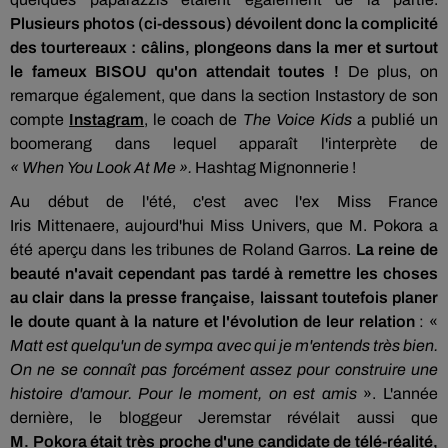
Plusieurs photos (ci-dessous) dévoilent donc la complicité
des tourtereaux : câlins, plongeons dans la mer et surtout
le fameux BISOU qu'on attendait toutes !
De plus, on
remarque également, que dans la section
Instastory
de son
compte
Instagram
,
le coach de
The
Voice
Kids
a publié un
boomerang dans lequel apparaît l'interprète de
«
When
You
Look
At
Me ».
Hashtag Mignonnerie !
Au début de l'été, c'est avec l'ex Miss France
Iris
Mittenaere,
aujourd'hui Miss Univers, que M.
Pokora
a
été aperçu dans les tribunes de
Roland
Garros.
La reine de
beauté n'avait cependant pas tardé à remettre les choses
au clair dans la presse française, laissant toutefois planer
le doute quant à la nature et l'évolution de leur relation
: «
Matt est quelqu'un de sympa avec qui je m'entends très bien.
On ne se connaît pas forcément assez pour construire une
histoire d'amour. Pour le moment, on est amis
». L'année
dernière, le
bloggeur
Jeremstar
révélait aussi que
M.
Pokora
était très proche d'une candidate de télé-réalité,