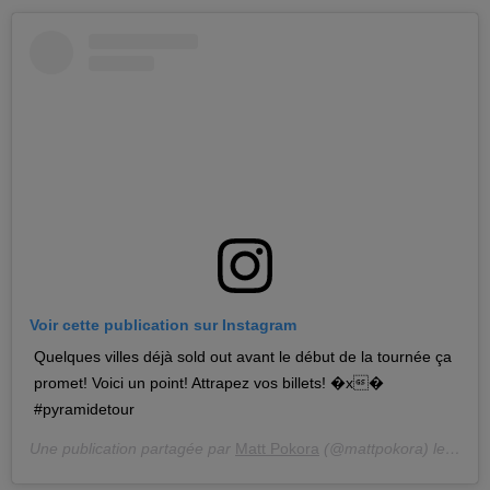
Voir cette publication sur Instagram
Quelques villes déjà sold out avant le début de la tournée ça
promet! Voici un point! Attrapez vos billets! �x�
#pyramidetour
Une publication partagée par
Matt Pokora
(@mattpokora) le
19 Se