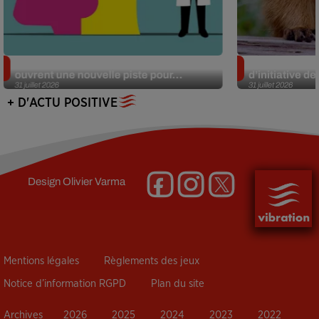
Alzheimer : des chercheurs japonais
Des marmottes
ouvrent une nouvelle piste pour...
d’initiative d
31 juillet 2026
31 juillet 2026
+ D'ACTU POSITIVE
Design
Olivier Varma
Mentions légales
Règlements des jeux
Notice d’information RGPD
Plan du site
Archives
2026
2025
2024
2023
2022