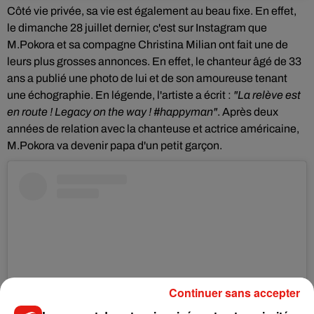
Côté vie privée, sa vie est également au beau fixe. En effet,
le dimanche 28 juillet dernier, c'est sur Instagram que
M.Pokora
et sa compagne Christina Milian ont fait une de
leurs plus grosses annonces. En effet, le chanteur âgé de 33
ans a publié une photo de lui et de son amoureuse tenant
une échographie. En légende, l'artiste a écrit :
"La relève est
en route ! Legacy on the way ! #happyman"
. Après deux
années de relation avec la chanteuse et actrice américaine,
M.Pokora va devenir papa d'un petit garçon.
Continuer sans accepter