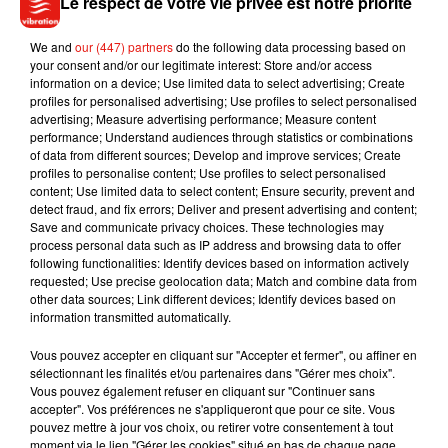
Le respect de votre vie privée est notre priorité
We and
our (447) partners
do the following data processing based on
your consent and/or our legitimate interest: Store and/or access
Voir cette publication sur Instagram
information on a device; Use limited data to select advertising; Create
La relève est en route! �x"ÈxÈ�x"R�xÈ Legacy on the
profiles for personalised advertising; Use profiles to select personalised
advertising; Measure advertising performance; Measure content
way! �x"ÈxÈ�x"R�xÈ #happyman @christinamilian ❤️
performance; Understand audiences through statistics or combinations
of data from different sources; Develop and improve services; Create
Une publication partagée par
Matt Pokora
(@mattpokora) le
28 Ju
profiles to personalise content; Use profiles to select personalised
content; Use limited data to select content; Ensure security, prevent and
Le mensonge de M.Pokora
detect fraud, and fix errors; Deliver and present advertising and content;
Save and communicate privacy choices. These technologies may
process personal data such as IP address and browsing data to offer
Pour arriver là où il en est aujourd'hui, le chanteur a travaillé
following functionalities: Identify devices based on information actively
dur. Souvenez-vous, c'est grâce
au
télé-
requested; Use precise geolocation data; Match and combine data from
other data sources; Link different devices; Identify devices based on
crochet
Popstars,
diffusé sur M6 en 2003, que M.Pokora
information transmitted automatically.
s'est fait connaître du grand public
. Une émission que
l'interprète de Les Planètes va remporter avec Lionel et Otis
Vous pouvez accepter en cliquant sur "Accepter et fermer", ou affiner en
pour ainsi former à l'époque le groupe Linkup. Si le trio a
sélectionnant les finalités et/ou partenaires dans "Gérer mes choix".
Vous pouvez également refuser en cliquant sur "Continuer sans
connu le succès, éphémère certes, cela n'aurait jamais pu
accepter". Vos préférences ne s'appliqueront que pour ce site. Vous
arriver sans le mensonge de M.Pokora. En effet, le chanteur
pouvez mettre à jour vos choix, ou retirer votre consentement à tout
vient d'avouer au micro de
Melty
qu'
il avait menti sur son
moment via le lien "Gérer les cookies" situé en bas de chaque page.