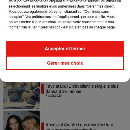
Vous pouvez accepter en cliquant sur "Accepter et fermer", ou affiner en
sélectionnant les finalités et/ou partenaires dans "Gérer mes choix".
Julien Lieb s’essaye à la vie de chatelain
Vous pouvez également refuser en cliquant sur "Continuer sans
dans son nouveau clip
accepter". Vos préférences ne s'appliqueront que pour ce site. Vous
7 août 2026
pouvez mettre à jour vos choix, ou retirer votre consentement à tout
moment via le lien "Gérer les cookies" situé en bas de chaque page.
Accepter et fermer
Madonna sort enfin le remix de « Love
Sensation » avec Kylie Minogue
7 août 2026
Gérer mes choix
Tayc et Didi B dévoilent le single le plus
dansant de l’année
7 août 2026
Angèle et Amélie Lens dévoilent leur