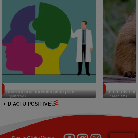
Alzheimer : des chercheurs japonais
Des marmottes
ouvrent une nouvelle piste pour...
d’initiative d
31 juillet 2026
31 juillet 2026
+ D'ACTU POSITIVE
Design
Olivier Varma