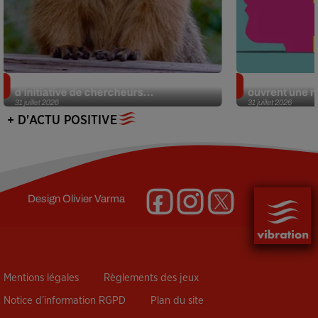
Des marmottes sur OnlyFans : la drôle
Alzheimer : d
d’initiative de chercheurs...
ouvrent une no
31 juillet 2026
31 juillet 2026
+ D'ACTU POSITIVE
Design
Olivier Varma
Mentions légales
Règlements des jeux
Notice d’information RGPD
Plan du site