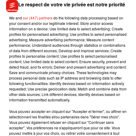
— Elena (@Mata76966729)
August 18, 2020
Le respect de votre vie privée est notre priorité
Pour rappel, le prénom de leur fils, Isaiah, est formé par les
We and
our (447) partners
do the following data processing based on
racines "isha" et "eli". La première signifie "salut" tandis
your consent and/or our legitimate interest: Store and/or access
que la seconde fait référence à "Dieu". Fêté le 6 juillet, ce
information on a device; Use limited data to select advertising; Create
profiles for personalised advertising; Use profiles to select personalised
prénom est en fait la forme anglo-saxonne d’Isaïe, l’un des
advertising; Measure advertising performance; Measure content
quatre grands prophètes de l’Ancien Testament.
performance; Understand audiences through statistics or combinations
of data from different sources; Develop and improve services; Create
profiles to personalise content; Use profiles to select personalised
content; Use limited data to select content; Ensure security, prevent and
detect fraud, and fix errors; Deliver and present advertising and content;
Musique
Save and communicate privacy choices. These technologies may
process personal data such as IP address and browsing data to offer
following functionalities: Identify devices based on information actively
requested; Use precise geolocation data; Match and combine data from
other data sources; Link different devices; Identify devices based on
Benny Blanco invite Selena Gomez et
information transmitted automatically.
Becky G sur son nouveau single
5 août 2026
Vous pouvez accepter en cliquant sur "Accepter et fermer", ou affiner en
sélectionnant les finalités et/ou partenaires dans "Gérer mes choix".
Vous pouvez également refuser en cliquant sur "Continuer sans
accepter". Vos préférences ne s'appliqueront que pour ce site. Vous
pouvez mettre à jour vos choix, ou retirer votre consentement à tout
Tiny Desk invite Charlie Puth pour une