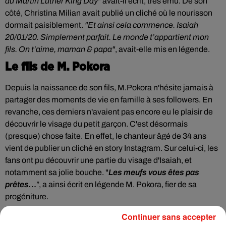
du Martin Luther King Day
" avait-il écrit, très ému. De son
côté, Christina Milian avait publié un cliché où le nourisson
dormait paisiblement.
"Et ainsi cela commence. Isaiah
20/01/20. Simplement parfait. Le monde t’appartient mon
fils. On t’aime, maman & papa"
, avait-elle mis en légende.
Le fils de M. Pokora
Depuis la naissance de son fils, M.Pokora n'hésite jamais à
partager des moments de vie en famille à ses followers. En
revanche, ces derniers n'avaient pas encore eu le plaisir de
découvrir le visage du petit garçon. C'est désormais
(presque) chose faite. En effet, le chanteur âgé de 34 ans
vient de publier un cliché en story Instagram. Sur celui-ci, les
fans ont pu découvrir une partie du visage d'Isaiah, et
notamment sa jolie bouche. "
Les meufs vous êtes pas
prêtes…
”, a ainsi écrit en légende M. Pokora, fier de sa
progéniture.
M.Pokora
pic.twitter.com/jjSy2AC8Gw
Continuer sans accepter