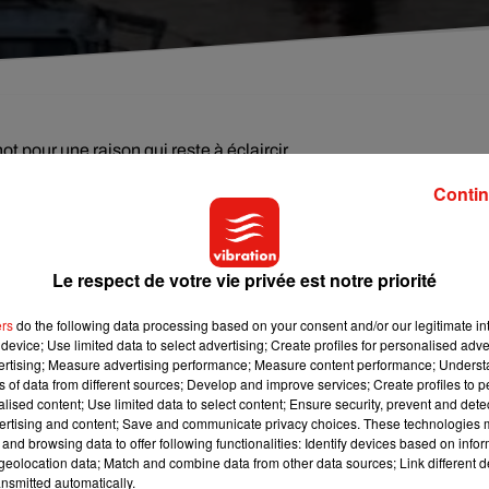
 pour une raison qui reste à éclaircir.
Contin
ie d'une grand-mère et de son petit-fils.
Le respect de votre vie privée est notre priorité
ers
do the following data processing based on your consent and/or our legitimate int
device; Use limited data to select advertising; Create profiles for personalised adver
vertising; Measure advertising performance; Measure content performance; Unders
ns of data from different sources; Develop and improve services; Create profiles to 
alised content; Use limited data to select content; Ensure security, prevent and detect
ertising and content; Save and communicate privacy choices. These technologies
and browsing data to offer following functionalities: Identify devices based on infor
eolocation data; Match and combine data from other data sources; Link different de
nsmitted automatically.