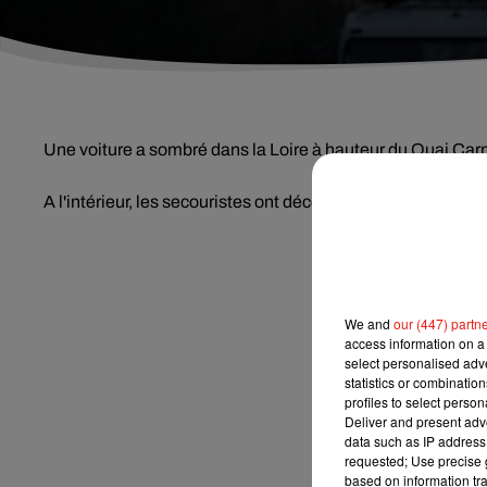
Une voiture a sombré dans la Loire à hauteur du Quai Carnot
A l'intérieur, les secouristes ont découvert les corps sans v
We and
our (447) partn
access information on a 
select personalised ad
statistics or combinatio
profiles to select person
Deliver and present adv
data such as IP address 
requested; Use precise g
based on information tra