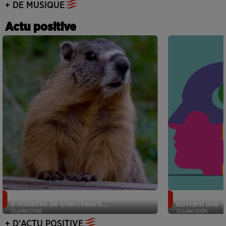
+ DE MUSIQUE
Actu positive
Des marmottes sur OnlyFans : la drôle
Alzheimer : d
d’initiative de chercheurs...
ouvrent une no
31 juillet 2026
31 juillet 2026
+ D'ACTU POSITIVE