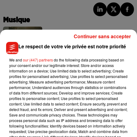
Musique
Continuer sans accepter
Julien Lieb s’essaye à la vie de chatelain
Le respect de votre vie privée est notre priorité
dans son nouveau clip
7 août 2026
We and
our (447) partners
do the following data processing based on
your consent and/or our legitimate interest: Store and/or access
information on a device; Use limited data to select advertising; Create
profiles for personalised advertising; Use profiles to select personalised
advertising; Measure advertising performance; Measure content
Madonna sort enfin le remix de « Love
performance; Understand audiences through statistics or combinations
Sensation » avec Kylie Minogue
of data from different sources; Develop and improve services; Create
7 août 2026
profiles to personalise content; Use profiles to select personalised
content; Use limited data to select content; Ensure security, prevent and
detect fraud, and fix errors; Deliver and present advertising and content;
Save and communicate privacy choices. These technologies may
process personal data such as IP address and browsing data to offer
Tayc et Didi B dévoilent le single le plus
following functionalities: Identify devices based on information actively
dansant de l’année
requested; Use precise geolocation data; Match and combine data from
7 août 2026
other data sources; Link different devices; Identify devices based on