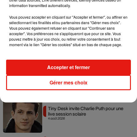
information transmitted automatically.
Vous pouvez accepter en cliquant sur "Accepter et fermer", ou affiner en
sélectionnant les finalités et/ou partenaires dans "Gérer mes choix".
Angèle et Amélie Lens dévoilent leur
Vous pouvez également refuser en cliquant sur "Continuer sans
collaboration tant attendue
accepter". Vos préférences ne s'appliqueront que pour ce site. Vous
7 août 2026
pouvez mettre à jour vos choix, ou retirer votre consentement à tout
moment via le lien "Gérer les cookies" situé en bas de chaque page.
Accepter et fermer
Benny Blanco invite Selena Gomez et
Becky G sur son nouveau single
5 août 2026
Gérer mes choix
Tiny Desk invite Charlie Puth pour une
live session solaire
4 août 2026