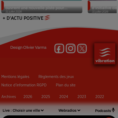
Alzheimer : des chercheurs japonais
Des marmottes
ouvrent une nouvelle piste pour...
d’initiative d
31 juillet 2026
31 juillet 2026
+ D'ACTU POSITIVE
Design
Olivier Varma
Mentions légales
Règlements des jeux
Notice d’information RGPD
Plan du site
Archives
2026
2025
2024
2023
2022
Live :
Choisir une ville
Webradios
Podcasts