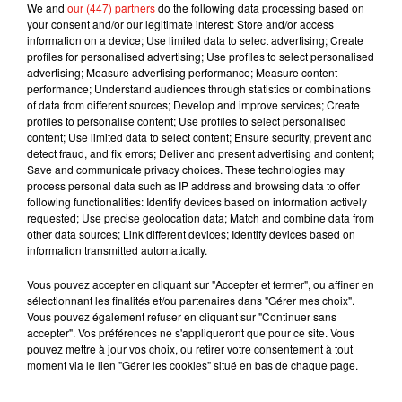
We and
our (447) partners
do the following data processing based on
L’an dernier, le parc angevin du végétal et de la biodiversité
your consent and/or our legitimate interest: Store and/or access
avait accueilli 175 000 visiteurs, contre 335 000 en 2019.
information on a device; Use limited data to select advertising; Create
profiles for personalised advertising; Use profiles to select personalised
advertising; Measure advertising performance; Measure content
performance; Understand audiences through statistics or combinations
of data from different sources; Develop and improve services; Create
profiles to personalise content; Use profiles to select personalised
Musique
content; Use limited data to select content; Ensure security, prevent and
detect fraud, and fix errors; Deliver and present advertising and content;
Save and communicate privacy choices. These technologies may
process personal data such as IP address and browsing data to offer
Julien Lieb s’essaye à la vie de chatelain
following functionalities: Identify devices based on information actively
dans son nouveau clip
requested; Use precise geolocation data; Match and combine data from
7 août 2026
other data sources; Link different devices; Identify devices based on
information transmitted automatically.
Vous pouvez accepter en cliquant sur "Accepter et fermer", ou affiner en
sélectionnant les finalités et/ou partenaires dans "Gérer mes choix".
Madonna sort enfin le remix de « Love
Vous pouvez également refuser en cliquant sur "Continuer sans
Sensation » avec Kylie Minogue
accepter". Vos préférences ne s'appliqueront que pour ce site. Vous
7 août 2026
pouvez mettre à jour vos choix, ou retirer votre consentement à tout
moment via le lien "Gérer les cookies" situé en bas de chaque page.